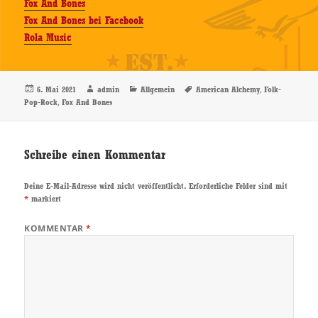
Fox And Bones
Fox And Bones bei Facebook
Rola Music
Veröffentlicht
Autor
Kategorien
Schlagwörter
,
6. Mai 2021
admin
Allgemein
American Alchemy
Folk-
am
,
Pop-Rock
Fox And Bones
Schreibe einen Kommentar
Deine E-Mail-Adresse wird nicht veröffentlicht.
Erforderliche Felder sind mit
*
markiert
KOMMENTAR
*