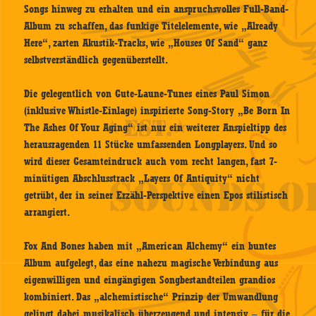
Songs hinweg zu erhalten und ein anspruchsvolles Full-Band-
Album zu schaffen, das funkige Titelelemente, wie „Already
Here“, zarten Akustik-Tracks, wie „Houses Of Sand“ ganz
selbstverständlich gegenüberstellt.
Die gelegentlich von Gute-Laune-Tunes eines Paul Simon
(inklusive Whistle-Einlage) inspirierte Song-Story „Be Born In
The Ashes Of Your Aging“ ist nur ein weiterer Anspieltipp des
herausragenden 11 Stücke umfassenden Longplayers. Und so
wird dieser Gesamteindruck auch vom recht langen, fast 7-
minütigen Abschlusstrack „Layers Of Antiquity“ nicht
getrübt, der in seiner Erzähl-Perspektive einen Epos stilistisch
arrangiert.
Fox And Bones haben mit „American Alchemy“ ein buntes
Album aufgelegt, das eine nahezu magische Verbindung aus
eigenwilligen und eingängigen Songbestandteilen grandios
kombiniert. Das „alchemistische“ Prinzip der Umwandlung
gelingt dabei musikalisch überzeugend und intensiv – für die