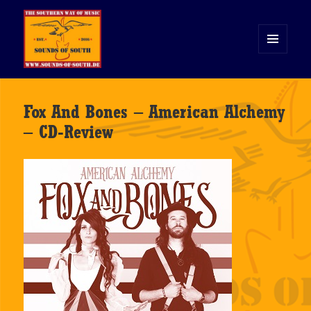
MENÜ
UND
WIDGETS
Sounds of South
Fox And Bones – American Alchemy
– CD-Review