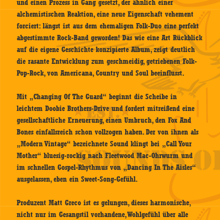
und einen Prozess in Gang gesetzt, der ähnlich einer
alchemistischen Reaktion, eine neue Eigenschaft vehement
forciert: längst ist aus dem ehemaligen Folk-Duo eine perfekt
abgestimmte Rock-Band geworden! Das wie eine Art Rückblick
auf die eigene Geschichte konzipierte Album, zeigt deutlich
die rasante Entwicklung zum geschmeidig, getriebenen Folk-
Pop-Rock, von Americana, Country und Soul beeinflusst.
Mit „Changing Of The Guard“ beginnt die Scheibe in
leichtem Doobie Brothers-Drive und fordert mitreißend eine
gesellschaftliche Erneuerung, einen Umbruch, den Fox And
Bones einfallsreich schon vollzogen haben. Der von ihnen als
„Modern Vintage“ bezeichnete Sound klingt bei „Call Your
Mother“ bluesig-rockig nach Fleetwood Mac-Ohrwurm und
im schnellen Gospel-Rhythmus von „Dancing In The Aisles“
ausgelassen, eben ein Sweet-Song-Gefühl.
Produzent Matt Greco ist es gelungen, dieses harmonische,
nicht nur im Gesangstil vorhandene, Wohlgefühl über alle