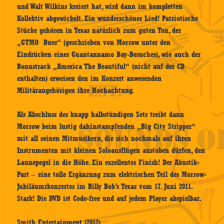
und Walt Wilkins kreiert hat, wird dann im kompletten
Kollektiv abgewickelt. Ein wunderschönes Lied! Patriotische
Stücke gehören in Texas natürlich zum guten Ton, der
„GTMO Bues“ (geschrieben von Morrow unter den
Eindrücken eines Guantannamo Bay-Besuches), wie auch der
Bonustrack „America The Beautiful“ (nicht auf der CD
enthalten) erweisen den im Konzert anwesenden
Militärangehörigen ihre Hochachtung.
Als Abschluss des knapp halbstündigen Sets treibt dann
Morrow beim lustig dahinstampfenden „Big City Stripper“
mit all seinen Mitmusikern, die sich nochmals auf ihren
Instrumenten mit kleinen Soloausflügen austoben dürfen, den
Launepegel in die Höhe. Ein exzellentes Finish! Der Akustik-
Part – eine tolle Ergänzung zum elektrischen Teil des Morrow-
Jubiläumrkonzertes im Billy Bob’s Texas vom 17. Juni 2011.
Stark! Die DVD ist Code-free und auf jedem Player abspielbar.
Smith Entertainment (2012)