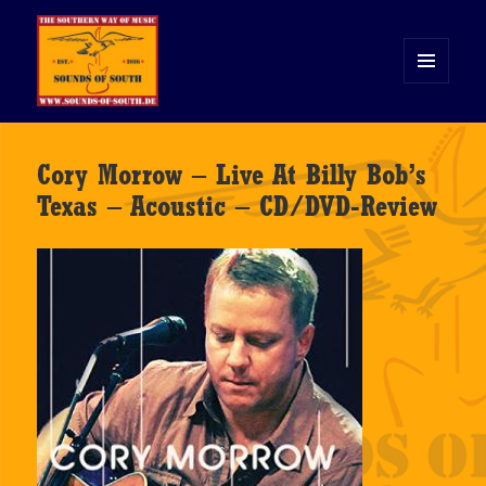
MENÜ
UND
WIDGETS
Sounds of South
Cory Morrow – Live At Billy Bob’s
Texas – Acoustic – CD/DVD-Review