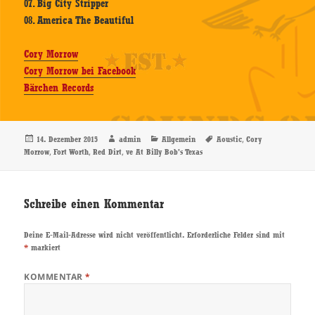
07. Big City Stripper
08. America The Beautiful
Cory Morrow
Cory Morrow bei Facebook
Bärchen Records
Veröffentlicht
Autor
Kategorien
Schlagwörter
,
14. Dezember 2015
admin
Allgemein
Aoustic
Cory
am
,
,
,
Morrow
Fort Worth
Red Dirt
ve At Billy Bob's Texas
Schreibe einen Kommentar
Deine E-Mail-Adresse wird nicht veröffentlicht.
Erforderliche Felder sind mit
*
markiert
KOMMENTAR
*