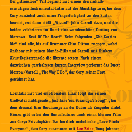
Der „stromlose“ Teil beginnt mit einem dreieinhalb-
minütigen Instrumental-Intro auf der Akustikgitarre, bei dem
Cory zunächst auch seine Fingerfertigkeit an den Saiten
beweist, erst dann stößt „Wizard“ John Carroll dazu, und die
beiden zelebrieren im Duett eine wunderschöne Fassung von
Morrows „Beat Of The Heart“. Beim folgenden „She Carries
Me“ sind alle, bis auf Drummer Clint Litton, zugegen, wobei
Anthony mit seinen Mando-Fills und Carroll mit flinkem
Akustikgitarrensolo die Akzente setzen. Nach einem
dazwischen geschalteten kurzen Interview performt das Duett
Morrow/Carroll „The Way I Do“, das Cory seiner Frau
gewidmet hat.
Ebenfalls mit viel emotionalem Flair folgt das seinen
Großvater huldigende „Just Like You (Grandpa’s Song)“ , bei
dem diesmal Kim Deschamps an der Dobro als Zuspieler slidet.
Hierzu gibt es bei den Bonusfeatures auch einen kleinen Film
aus Corys Privatsphäre. Das herrlich melodische „Love Finds
Everyone“, dass Cory zusammen mit
Lee Brice
, Doug Johnson