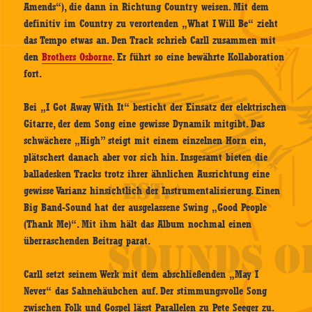
Amends“), die dann in Richtung Country weisen. Mit dem
definitiv im Country zu verortenden „What I Will Be“ zieht
das Tempo etwas an. Den Track schrieb Carll zusammen mit
den
Brothers Osborne
. Er führt so eine bewährte Kollaboration
fort.
Bei „I Got Away With It“ besticht der Einsatz der elektrischen
Gitarre, der dem Song eine gewisse Dynamik mitgibt. Das
schwächere „High” steigt mit einem einzelnen Horn ein,
plätschert danach aber vor sich hin. Insgesamt bieten die
balladesken Tracks trotz ihrer ähnlichen Ausrichtung eine
gewisse Varianz hinsichtlich der Instrumentalisierung. Einen
Big Band-Sound hat der ausgelassene Swing „Good People
(Thank Me)“. Mit ihm hält das Album nochmal einen
überraschenden Beitrag parat.
Carll setzt seinem Werk mit dem abschließenden „May I
Never“ das Sahnehäubchen auf. Der stimmungsvolle Song
zwischen Folk und Gospel lässt Parallelen zu Pete Seeger zu.