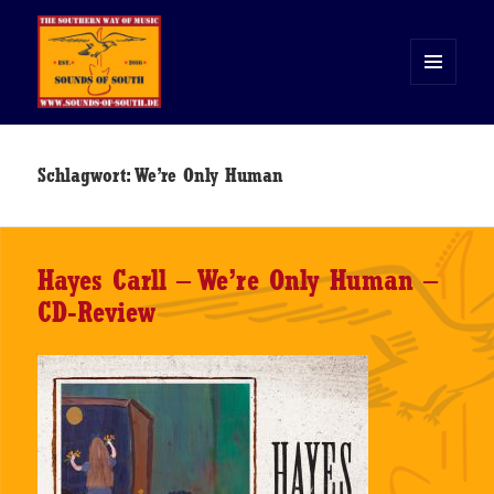
MENÜ
UND
WIDGETS
Sounds of South
Schlagwort:
We’re Only Human
Hayes Carll – We’re Only Human –
CD-Review