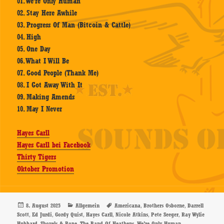
01. We’re Only Human
02. Stay Here Awhile
03. Progress Of Man (Bitcoin & Cattle)
04. High
05. One Day
06. What I Will Be
07. Good People (Thank Me)
08. I Got Away With It
09. Making Amends
10. May I Never
Hayes Carll
Hayes Carll bei Facebook
Thirty Tigers
Oktober Promotion
Veröffentlicht
Kategorien
Schlagwörter
,
,
8. August 2025
Allgemein
Americana
Brothers Osborne
Darrell
am
,
,
,
,
,
,
Scott
Ed Jurdi
Gordy Quist
Hayes Carll
Nicole Atkins
Pete Seeger
Ray Wylie
,
,
,
Hubbard
Shovels & Rope
The Band Of Heathens
We’re Only Human