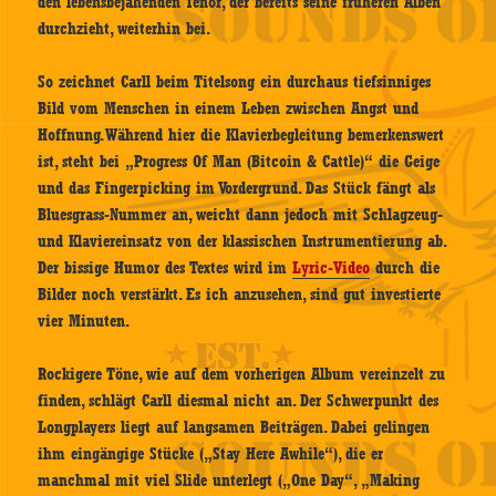
den lebensbejahenden Tenor, der bereits seine früheren Alben
durchzieht, weiterhin bei.
So zeichnet Carll beim Titelsong ein durchaus tiefsinniges
Bild vom Menschen in einem Leben zwischen Angst und
Hoffnung. Während hier die Klavierbegleitung bemerkenswert
ist, steht bei „Progress Of Man (Bitcoin & Cattle)“ die Geige
und das Fingerpicking im Vordergrund. Das Stück fängt als
Bluesgrass-Nummer an, weicht dann jedoch mit Schlagzeug-
und Klaviereinsatz von der klassischen Instrumentierung ab.
Der bissige Humor des Textes wird im
Lyric-Video
durch die
Bilder noch verstärkt. Es ich anzusehen, sind gut investierte
vier Minuten.
Rockigere Töne, wie auf dem vorherigen Album vereinzelt zu
finden, schlägt Carll diesmal nicht an. Der Schwerpunkt des
Longplayers liegt auf langsamen Beiträgen. Dabei gelingen
ihm eingängige Stücke („Stay Here Awhile“), die er
manchmal mit viel Slide unterlegt („One Day“, „Making