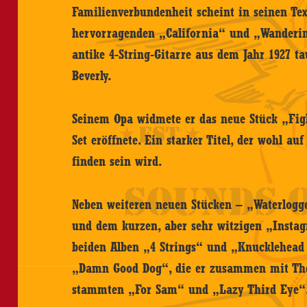
Familienverbundenheit scheint in seinen Tex
hervorragenden „California“ und „Wanderin
antike 4-String-Gitarre aus dem Jahr 1927 t
Beverly.
Seinem Opa widmete er das neue Stück „Fig
Set eröffnete. Ein starker Titel, der wohl au
finden sein wird.
Neben weiteren neuen Stücken – „Waterlogg
und dem kurzen, aber sehr witzigen „Instag
beiden Alben „4 Strings“ und „Knucklehead
„Damn Good Dog“, die er zusammen mit The 
stammten „For Sam“ und „Lazy Third Eye“