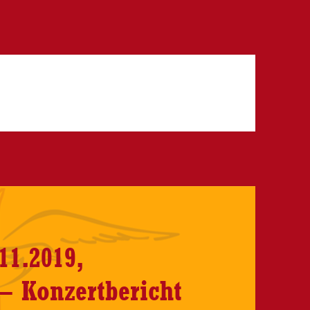
s
11.2019,
 – Konzertbericht