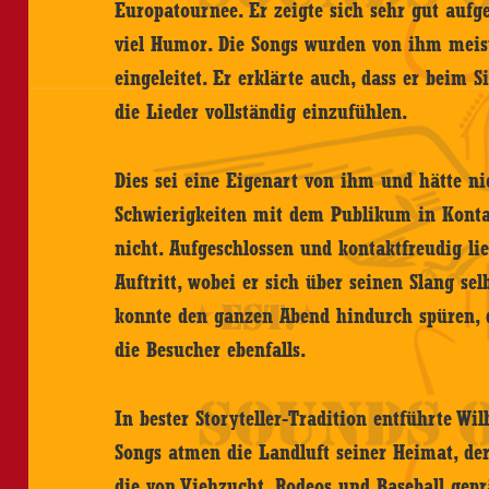
Europatournee. Er zeigte sich sehr gut aufg
viel Humor. Die Songs wurden von ihm meis
eingeleitet. Er erklärte auch, dass er beim 
die Lieder vollständig einzufühlen.
Dies sei eine Eigenart von ihm und hätte ni
Schwierigkeiten mit dem Publikum in Kontakt
nicht. Aufgeschlossen und kontaktfreudig lie
Auftritt, wobei er sich über seinen Slang se
konnte den ganzen Abend hindurch spüren, d
die Besucher ebenfalls.
In bester Storyteller-Tradition entführte Will
Songs atmen die Landluft seiner Heimat, der
die von Viehzucht, Rodeos und Baseball geprä