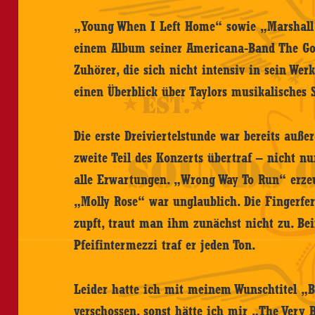
„Young When I Left Home“ sowie „Marshall 
einem Album seiner Americana-Band The Good
Zuhörer, die sich nicht intensiv in sein Werk
einen Überblick über Taylors musikalisches 
Die erste Dreiviertelstunde war bereits auß
zweite Teil des Konzerts übertraf – nicht n
alle Erwartungen. „Wrong Way To Run“ erzeu
„Molly Rose“ war unglaublich. Die Fingerfert
zupft, traut man ihm zunächst nicht zu. Be
Pfeifintermezzi traf er jeden Ton.
Leider hatte ich mit meinem Wunschtitel „B
verschossen, sonst hätte ich mir „The Very 