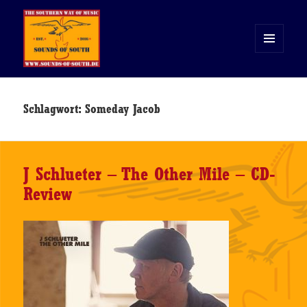
MENÜ
UND
WIDGETS
Sounds of South
Schlagwort:
Someday Jacob
J Schlueter – The Other Mile – CD-
Review