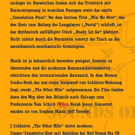
rockiger ist. Dazwischen finden sich das Titelstück mit
Harmoniegesang in manchen Passagen sowie das sanfte
„Consolation Prize“. Vor dem letztem Titel „Win Me Over“, das
den Kreis zum Anfang des Longplayers („Portal“) schließt, ist
das rhythmisch auffälligste Stück „Ready Set Go“ platziert.
Nicht zuletzt durch die Percussion versetzt der Track an die
amerikanisch-mexikanische Grenzregion.
Musik ist ja bekanntlich besonders geeignet, Grenzen zu
überwinden und die modernen Kommunikationsmittel
erleichtern den internationalen Austausch. In dem Bremer
Studio-Nord, das nur einen Steinwurf von Schlüters Wohnung
liegt, wurde „The Other Mile“ aufgenommen. Die Files fanden
dann den Weg über den Atlantik nach Chicago zum
Produzenten Tom Schick (
Wilco
, Norah Jones). Gemastert
wurden sie von Stephen Marsh (Jeff Tweedy).
J Schlueter „The Other Mile“ bietet moderne
Singer/Songwriter-Kost mit Anleihen bei Neil Young. Die CD