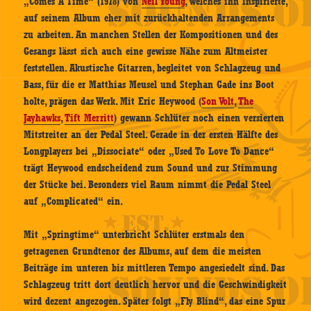
„Comes A Time“ (1978) von
Neil Young
, welches ihn inspirierte,
auf seinem Album eher mit zurückhaltenden Arrangements
zu arbeiten. An manchen Stellen der Kompositionen und des
Gesangs lässt sich auch eine gewisse Nähe zum Altmeister
feststellen. Akustische Gitarren, begleitet von Schlagzeug und
Bass, für die er Matthias Meusel und Stephan Gade ins Boot
holte, prägen das Werk. Mit Eric Heywood (
Son Volt
,
The
Jayhawks
,
Tift Merritt
) gewann Schlüter noch einen versierten
Mitstreiter an der Pedal Steel. Gerade in der ersten Hälfte des
Longplayers bei „Dissociate“ oder „Used To Love To Dance“
trägt Heywood endscheidend zum Sound und zur Stimmung
der Stücke bei. Besonders viel Raum nimmt die Pedal Steel
auf „Complicated“ ein.
Mit „Springtime“ unterbricht Schlüter erstmals den
getragenen Grundtenor des Albums, auf dem die meisten
Beiträge im unteren bis mittleren Tempo angesiedelt sind. Das
Schlagzeug tritt dort deutlich hervor und die Geschwindigkeit
wird dezent angezogen. Später folgt „Fly Blind“, das eine Spur