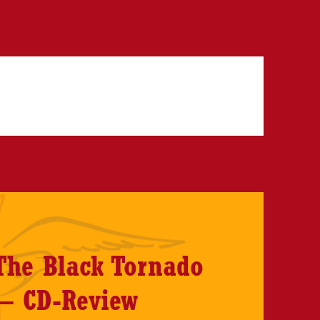
The Black Tornado
 – CD-Review