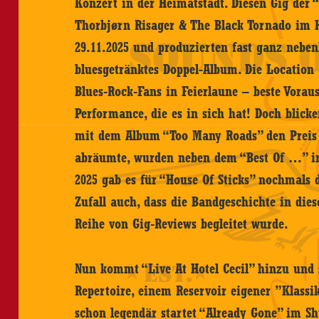
Konzert in der Heimatstadt. Diesen Gig der 
Thorbjørn Risager & The Black Tornado im
29.11.2025 und produzierten fast ganz nebenb
bluesgetränktes Doppel-Album. Die Location
Blues-Rock-Fans in Feierlaune – beste Voraus
Performance, die es in sich hat! Doch blicke
mit dem Album “Too Many Roads” den Preis d
abräumte, wurden neben dem “Best Of …” ins
2025 gab es für “House Of Sticks” nochmals 
Zufall auch, dass die Bandgeschichte in die
Reihe von Gig-Reviews begleitet wurde.
Nun kommt “Live At Hotel Cecil” hinzu und
Repertoire, einem Reservoir eigener ”Klassik
schon legendär startet “Already Gone” im 