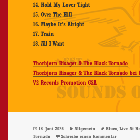
14. Hold My Lover Tight
15. Over The Hill
16. Maybe It’s Alright
17. Train
18. All I Want
Thorbjørn Risager & The Black Tornado
Thorbjørn Risager & The Black Tornado bei
V2 Records Promotion GSA
Veröffentlicht
Kategorien
Schlagwörter
,
18. Juni 2026
Allgemein
Blues
Live At Ho
am
zu Thorbjø
Tornado
Schreibe einen Kommentar