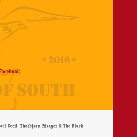
 Facebook
,
tel Cecil
Thorbjørn Risager & The Black
rn Risager & The Black Tornado – Live At Hotel Cecil – CD-Review