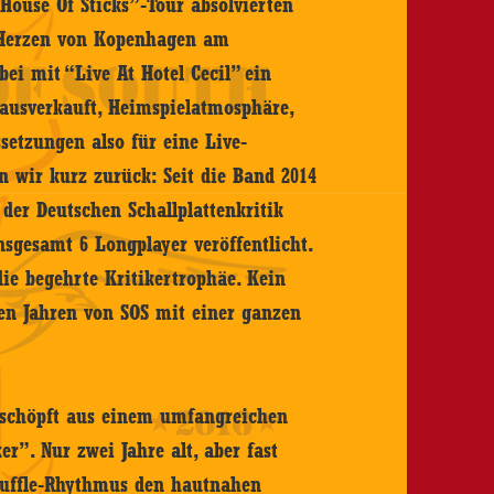
“House Of Sticks”-Tour absolvierten
 Herzen von Kopenhagen am
ei mit “Live At Hotel Cecil” ein
 ausverkauft, Heimspielatmosphäre,
setzungen also für eine Live-
n wir kurz zurück: Seit die Band 2014
er Deutschen Schallplattenkritik
gesamt 6 Longplayer veröffentlicht.
die begehrte Kritikertrophäe. Kein
sen Jahren von SOS mit einer ganzen
 schöpft aus einem umfangreichen
er”. Nur zwei Jahre alt, aber fast
Shuffle-Rhythmus den hautnahen