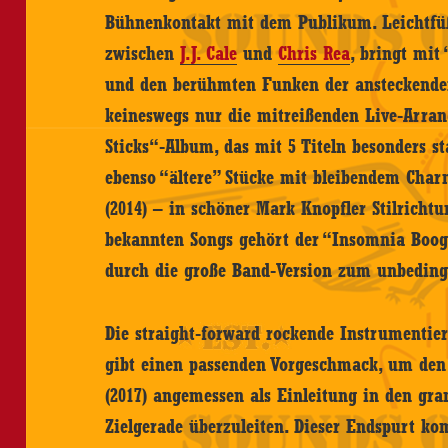
Bühnenkontakt mit dem Publikum. Leichtfüß
zwischen
J.J. Cale
und
Chris Rea
, bringt mit
und den berühmten Funken der ansteckenden
keineswegs nur die mitreißenden Live-Arra
Sticks“-Album, das mit 5 Titeln besonders st
ebenso “ältere” Stücke mit bleibendem Charm
(2014) – in schöner Mark Knopfler Stilrichtu
bekannten Songs gehört der “Insomnia Boogi
durch die große Band-Version zum unbedingt
Die straight-forward rockende Instrumentier
gibt einen passenden Vorgeschmack, um den
(2017) angemessen als Einleitung in den gra
Zielgerade überzuleiten. Dieser Endspurt ko