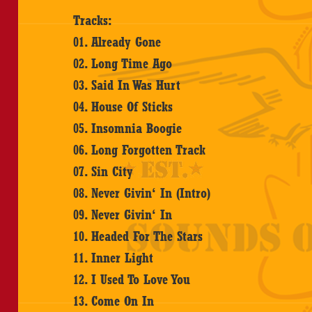
Tracks:
01. Already Gone
02. Long Time Ago
03. Said In Was Hurt
04. House Of Sticks
05. Insomnia Boogie
06. Long Forgotten Track
07. Sin City
08. Never Givin‘ In (Intro)
09. Never Givin‘ In
10. Headed For The Stars
11. Inner Light
12. I Used To Love You
13. Come On In