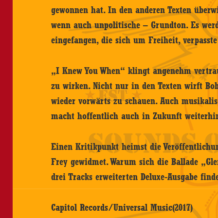
gewonnen hat. In den anderen Texten überwi
wenn auch unpolitische – Grundton. Es we
eingefangen, die sich um Freiheit, verpass
„I Knew You When“ klingt angenehm vertrau
zu wirken. Nicht nur in den Texten wirft Bo
wieder vorwärts zu schauen. Auch musikali
macht hoffentlich auch in Zukunft weiterhi
Einen Kritikpunkt heimst die Veröffentlichu
Frey gewidmet. Warum sich die Ballade „Gle
drei Tracks erweiterten Deluxe-Ausgabe finde
Capitol Records/Universal Music(2017)