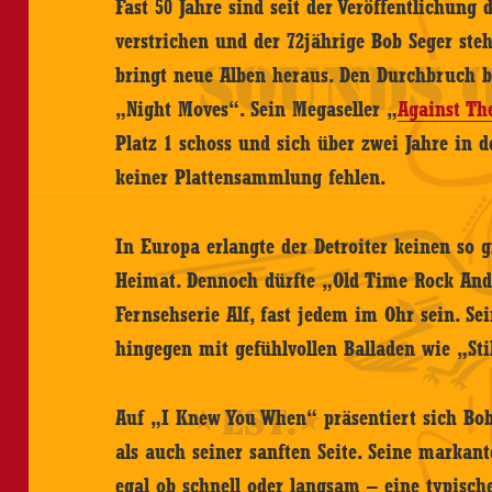
Fast 50 Jahre sind seit der Veröffentlichun
verstrichen und der 72jährige Bob Seger st
bringt neue Alben heraus. Den Durchbruch b
„Night Moves“. Sein Megaseller „
Against Th
Platz 1 schoss und sich über zwei Jahre in de
keiner Plattensammlung fehlen.
In Europa erlangte der Detroiter keinen so 
Heimat. Dennoch dürfte „Old Time Rock And 
Fernsehserie Alf, fast jedem im Ohr sein. Sei
hingegen mit gefühlvollen Balladen wie „Sti
Auf „I Knew You When“ präsentiert sich Bob
als auch seiner sanften Seite. Seine markan
egal ob schnell oder langsam – eine typisch