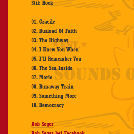
Stil: Rock
01. Gracile
02. Busload Of Faith
03. The Highway
04. I Knew You When
05. I’ll Remember You
06. The Sea Inside
07. Marie
08. Runaway Train
09. Something More
10. Democracy
Bob Seger
Bob Seger bei Facebook