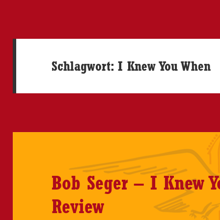
Schlagwort:
I Knew You When
Bob Seger – I Knew 
Review