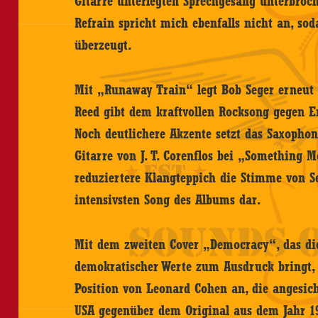
Gitarre unterlegten Sprechgesang unterbroc
Refrain spricht mich ebenfalls nicht an, sod
überzeugt.
Mit „Runaway Train“ legt Bob Seger erneut r
Reed gibt dem kraftvollen Rocksong gegen 
Noch deutlichere Akzente setzt das Saxopho
Gitarre von J. T. Corenflos bei „Something Mo
reduziertere Klangteppich die Stimme von Seg
intensivsten Song des Albums dar.
Mit dem zweiten Cover „Democracy“, das d
demokratischer Werte zum Ausdruck bringt, s
Position von Leonard Cohen an, die angesich
USA gegenüber dem Original aus dem Jahr 19