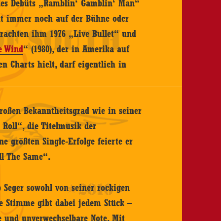
g des Debüts „Ramblin‘ Gamblin‘ Man“
eht immer noch auf der Bühne oder
rachten ihm 1976 „Live Bullet“ und
e Wind
“ (1980), der in Amerika auf
n Charts hielt, darf eigentlich in
großen Bekanntheitsgrad wie in seiner
Roll“, die Titelmusik der
ne größten Single-Erfolge feierte er
ll The Same“.
 Seger sowohl von seiner rockigen
te Stimme gibt dabei jedem Stück –
e und unverwechselbare Note. Mit