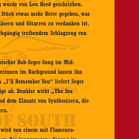
ng wurde von Lou Reed geschrieben.
m Stück etwas mehr Drive gegeben, was
läsern und Gitarren zu verdanken ist.
chgängig treibendem Schlagzeug von
ypischer Bob-Seger-Song im Mid-
erinnen im Background lassen ihn
 „I’ll Remember You“ liefert Seger
olge ab. Dunkler wirkt „The Sea
nd dem Einsatz von Synthesizern, die
ern.
 wird von einem mit Flamenco-