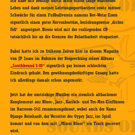
Ich habe mir bedingt durch mein schon lange währendes
Leben und dank meiner Leistungssportkarriere sowie meiner
Schwäche für einen Fußballverein namens Rot-Weiss Essen
eigentlich einen gutes Nervenkostüm, beziehungsweise ‚dickes
Fell‘ angeeignet. Dieses wird mit der vorliegenden CD
tatsächlich bis an die Grenzen der Belastbarkeit strapaziert.
Dabei hatte ich zu früheren Zeiten hier in diesem Magazin
von JP Soars im Rahmen der Besprechung seines Albums
„
Southbound I-95
“ eigentlich gar keinen schlechten
Eindruck gehabt. Den gewöhnungsbedürftigen Gesang hatte
ich allerdings damals schon angemerkt.
Jetzt hat der umtriebige Musiker ein ziemlich altbackenes
Konglomerat aus Blues-, Jazz-, Karibik- und Tex-Mex-Einflüssen
im Barroom-Stil zusammengebraut, wobei auch der Name
Django Reinhardt, der Vorreiter des Gypsy Jazz, ins Spiel
kommt und von dem mit „Minor Blues“ ein Track gecovert
wird.