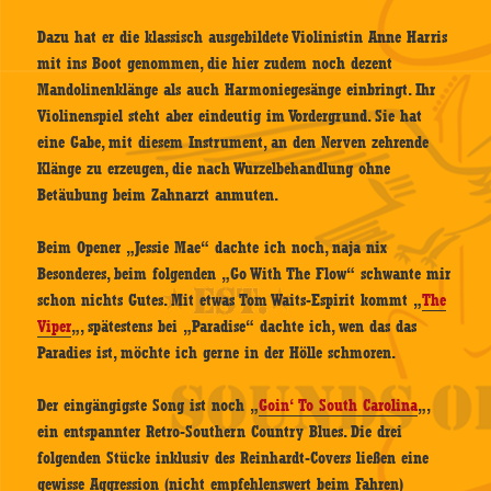
Dazu hat er die klassisch ausgebildete Violinistin Anne Harris
mit ins Boot genommen, die hier zudem noch dezent
Mandolinenklänge als auch Harmoniegesänge einbringt. Ihr
Violinenspiel steht aber eindeutig im Vordergrund. Sie hat
eine Gabe, mit diesem Instrument, an den Nerven zehrende
Klänge zu erzeugen, die nach Wurzelbehandlung ohne
Betäubung beim Zahnarzt anmuten.
Beim Opener „Jessie Mae“ dachte ich noch, naja nix
Besonderes, beim folgenden „Go With The Flow“ schwante mir
schon nichts Gutes. Mit etwas Tom Waits-Espirit kommt „
The
Viper
„, spätestens bei „Paradise“ dachte ich, wen das das
Paradies ist, möchte ich gerne in der Hölle schmoren.
Der eingängigste Song ist noch „
Goin‘ To South Carolina
„,
ein entspannter Retro-Southern Country Blues. Die drei
folgenden Stücke inklusiv des Reinhardt-Covers ließen eine
gewisse Aggression (nicht empfehlenswert beim Fahren)