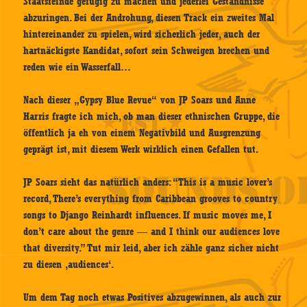
Staatsfeinde gefügig zu machen und jederlei Geständnisse
abzuringen. Bei der Androhung, diesen Track ein zweites Mal
hintereinander zu spielen, wird sicherlich jeder, auch der
hartnäckigste Kandidat, sofort sein Schweigen brechen und
reden wie ein Wasserfall…
Nach dieser „Gypsy Blue Revue“ von JP Soars und Anne
Harris fragte ich mich, ob man dieser ethnischen Gruppe, die
öffentlich ja eh von einem Negativbild und Ausgrenzung
geprägt ist, mit diesem Werk wirklich einen Gefallen tut.
JP Soars sieht das natürlich anders: “This is a music lover’s
record, There’s everything from Caribbean grooves to country
songs to Django Reinhardt influences. If music moves me, I
don’t care about the genre — and I think our audiences love
that diversity.” Tut mir leid, aber ich zähle ganz sicher nicht
zu diesen ‚audiences‘.
Um dem Tag noch etwas Positives abzugewinnen, als auch zur