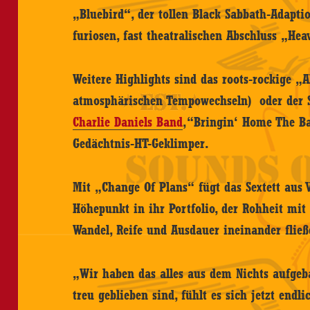
„Bluebird“, der tollen Black Sabbath-Adapt
furiosen, fast theatralischen Abschluss „He
Weitere Highlights sind das roots-rockige „
atmosphärischen Tempowechseln) oder der S
Charlie Daniels Band
,“Bringin‘ Home The Ba
Gedächtnis-HT-Geklimper.
Mit „Change Of Plans“ fügt das Sextett aus 
Höhepunkt in ihr Portfolio, der Rohheit mi
Wandel, Reife und Ausdauer ineinander fließ
„Wir haben das alles aus dem Nichts aufge
treu geblieben sind, fühlt es sich jetzt endli