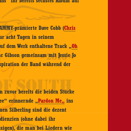
ans“ ihr bereits sechstes Album auf
GRAMMY-prämierte Dave Cobb (
Chris
nur acht Tagen in seinem
auf dem Werk enthaltene Track „
Oh
c Gibson gemeinsam mit Jessie Jo
nspiration der Band während der
n zuvor bereits die beiden Stücke
ee“ erinnernde „
Pardon Me
„
ins
uen Silberling sind die dezent
dienzien (ohne dabei ihr
ssigen), die man bei Liedern wie