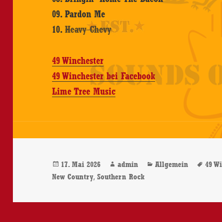
09. Pardon Me
10.
Heavy Chevy
49 Winchester
49 Winchester bei Facebook
Lime Tree Music
Veröffentlicht
Autor
Kategorien
Schl
17. Mai 2026
admin
Allgemein
49 W
am
,
New Country
Southern Rock