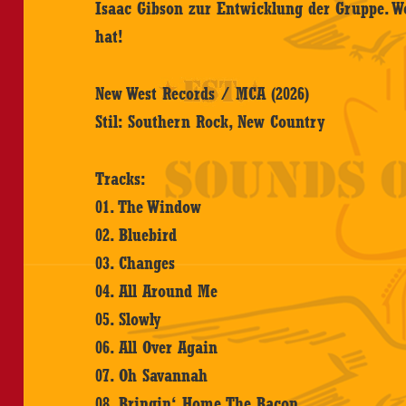
Isaac Gibson zur Entwicklung der Gruppe. Wo
hat!
New West Records / MCA (2026)
Stil: Southern Rock, New Country
Tracks:
01. The Window
02. Bluebird
03. Changes
04. All Around Me
05. Slowly
06. All Over Again
07. Oh Savannah
08. Bringin‘ Home The Bacon