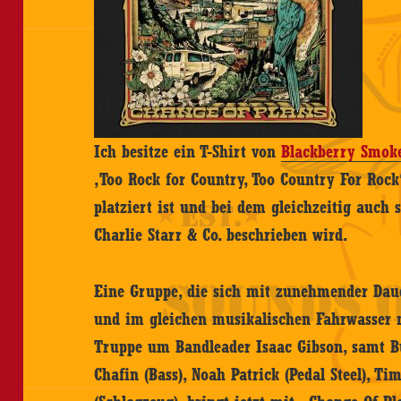
Ich besitze ein T-Shirt von
Blackberry Smok
‚Too Rock for Country, Too Country For Rock
platziert ist und bei dem gleichzeitig auch 
Charlie Starr & Co. beschrieben wird.
Eine Gruppe, die sich mit zunehmender Dauer
und im gleichen musikalischen Fahrwasser 
Truppe um Bandleader Isaac Gibson, samt Bu
Chafin (Bass), Noah Patrick (Pedal Steel), Ti