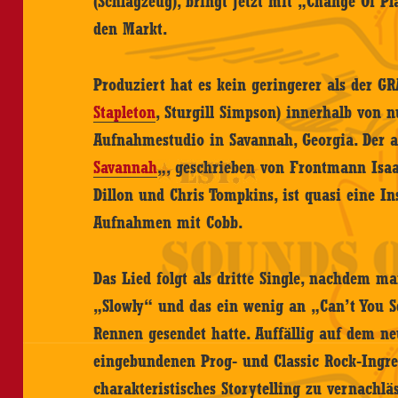
(Schlagzeug), bringt jetzt mit „Change Of Pl
den Markt.
Produziert hat es kein geringerer als der 
Stapleton
, Sturgill Simpson) innerhalb von 
Aufnahmestudio in Savannah, Georgia. Der 
Savannah
„, geschrieben von Frontmann Isaa
Dillon und Chris Tompkins, ist quasi eine I
Aufnahmen mit Cobb.
Das Lied folgt als dritte Single, nachdem ma
„Slowly“ und das ein wenig an „Can’t You S
Rennen gesendet hatte. Auffällig auf dem ne
eingebundenen Prog- und Classic Rock-Ingre
charakteristisches Storytelling zu vernachlä