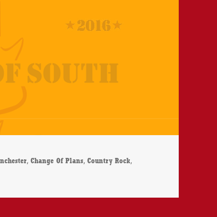
agwörter
,
,
,
inchester
Change Of Plans
Country Rock