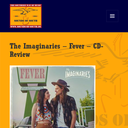
MENÜ
UND
WIDGETS
Sounds of South
The Imaginaries – Fever – CD-
Review