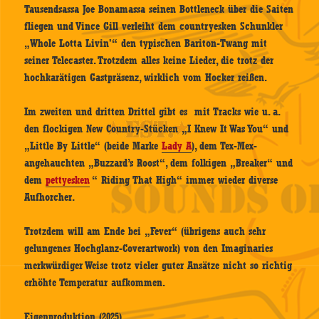
Tausendsassa Joe Bonamassa seinen Bottleneck über die Saiten
fliegen und Vince Gill verleiht dem countryesken Schunkler
„Whole Lotta Livin'“ den typischen Bariton-Twang mit
seiner Telecaster. Trotzdem alles keine Lieder, die trotz der
hochkarätigen Gastpräsenz, wirklich vom Hocker reißen.
Im zweiten und dritten Drittel gibt es mit Tracks wie u. a.
den flockigen New Country-Stücken „I Knew It Was You“ und
„Little By Little“ (beide Marke
Lady A
), dem Tex-Mex-
angehauchten „Buzzard’s Roost“, dem folkigen „Breaker“ und
dem
pettyesken
“ Riding That High“ immer wieder diverse
Aufhorcher.
Trotzdem will am Ende bei „Fever“ (übrigens auch sehr
gelungenes Hochglanz-Coverartwork) von den Imaginaries
merkwürdiger Weise trotz vieler guter Ansätze nicht so richtig
erhöhte Temperatur aufkommen.
Eigenproduktion (2025)