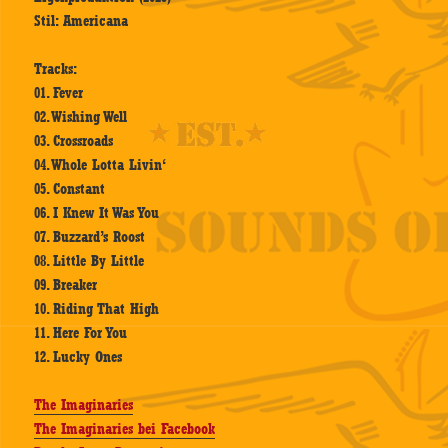
Stil: Americana
Tracks:
01. Fever
02. Wishing Well
03. Crossroads
04. Whole Lotta Livin‘
05. Constant
06. I Knew It Was You
07. Buzzard’s Roost
08. Little By Little
09. Breaker
10. Riding That High
11. Here For You
12. Lucky Ones
The Imaginaries
The Imaginaries bei Facebook