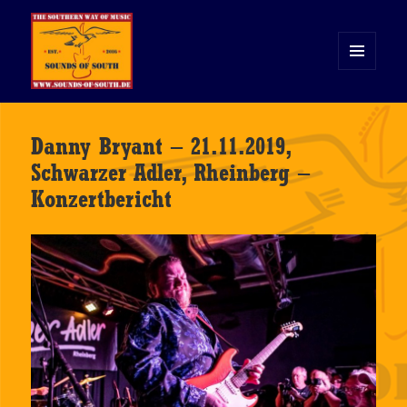
MENÜ
UND
WIDGETS
Sounds of South
Danny Bryant – 21.11.2019,
Schwarzer Adler, Rheinberg –
Konzertbericht