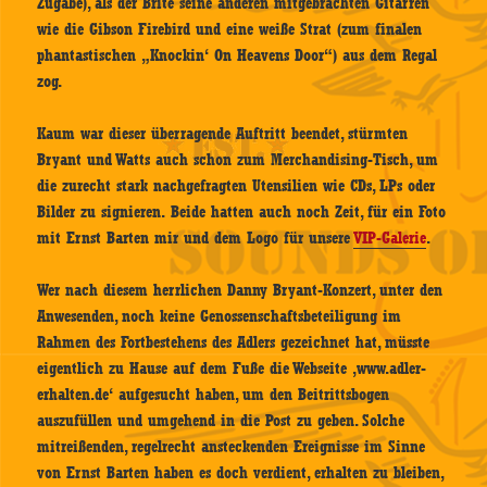
Zugabe), als der Brite seine anderen mitgebrachten Gitarren
wie die Gibson Firebird und eine weiße Strat (zum finalen
phantastischen „Knockin‘ On Heavens Door“) aus dem Regal
zog.
Kaum war dieser überragende Auftritt beendet, stürmten
Bryant und Watts auch schon zum Merchandising-Tisch, um
die zurecht stark nachgefragten Utensilien wie CDs, LPs oder
Bilder zu signieren. Beide hatten auch noch Zeit, für ein Foto
mit Ernst Barten mir und dem Logo für unsere
VIP-Galerie
.
Wer nach diesem herrlichen Danny Bryant-Konzert, unter den
Anwesenden, noch keine Genossenschaftsbeteiligung im
Rahmen des Fortbestehens des Adlers gezeichnet hat, müsste
eigentlich zu Hause auf dem Fuße die Webseite ‚www.adler-
erhalten.de‘ aufgesucht haben, um den Beitrittsbogen
auszufüllen und umgehend in die Post zu geben. Solche
mitreißenden, regelrecht ansteckenden Ereignisse im Sinne
von Ernst Barten haben es doch verdient, erhalten zu bleiben,