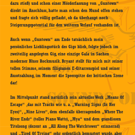
dazu stieß) und schon einer Mörderfassung von „Guntown“
direkt im Anschluss, hatte man schon den Mund offen stehen
und fragte sich völlig geflasht, ob da überhaupt noch
Steigerungspotential für den weiteren Verlauf vorhanden ist.
Auch wenn „Guntown“ am Ende tatsächlich mein
persönliches Lieblingsstück des Gigs blieb, folgte jedoch im
zweiteilig angelegten Gig, eine einzige Gala in Sachen
moderner Blues Rockmusik. Bryant stellt für mich mit seiner
tollen Stimme, seinem filigranen E-Gitarrenspiel und seiner
Ausstrahlung, im Moment die Speerspitze der britischen Szene
dar!
Im Mittelpunkt stand natürlich sein aktuelles Werk „Means Of
Escape“ ,das mit Tracks wie u. a. „Warning Signs (In Her
Eyes)“, „Nine Lives“, dem ebenfalls überragenden „Where The
River Ends“ (tolles Piano Watts), „Mya“ und dem grandiosen
Titelsong (dezent an „All Along The Watchtower“ erinnernd)
und „Tired Of Trying“ sehr ordentlich bemustert wurde, aber