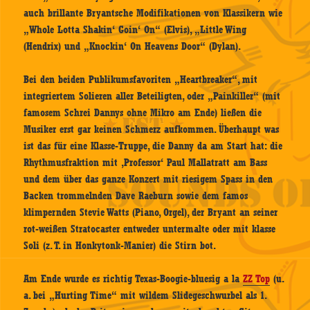
auch brillante Bryantsche Modifikationen von Klassikern wie
„Whole Lotta Shakin‘ Goin‘ On“ (Elvis), „Little Wing
(Hendrix) und „Knockin‘ On Heavens Door“ (Dylan).
Bei den beiden Publikumsfavoriten „Heartbreaker“, mit
integriertem Solieren aller Beteiligten, oder „Painkiller“ (mit
famosem Schrei Dannys ohne Mikro am Ende) ließen die
Musiker erst gar keinen Schmerz aufkommen. Überhaupt was
ist das für eine Klasse-Truppe, die Danny da am Start hat: die
Rhythmusfraktion mit ‚Professor‘ Paul Mallatratt am Bass
und dem über das ganze Konzert mit riesigem Spass in den
Backen trommelnden Dave Raeburn sowie dem famos
klimpernden Stevie Watts (Piano, Orgel), der Bryant an seiner
rot-weißen Stratocaster entweder untermalte oder mit klasse
Soli (z. T. in Honkytonk-Manier) die Stirn bot.
Am Ende wurde es richtig Texas-Boogie-bluesig a la
ZZ Top
(u.
a. bei „Hurting Time“ mit wildem Slidegeschwurbel als 1.