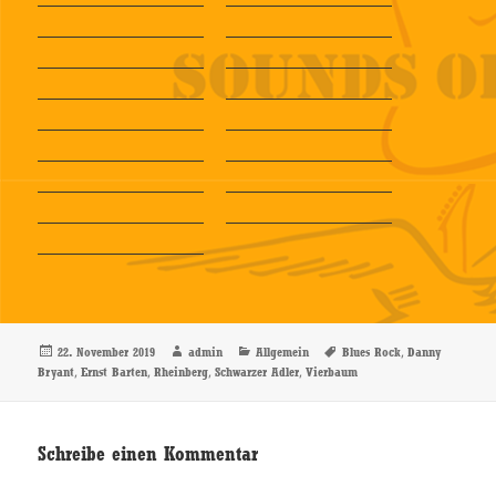
Veröffentlicht
Autor
Kategorien
Schlagwörter
,
22. November 2019
admin
Allgemein
Blues Rock
Danny
am
,
,
,
,
Bryant
Ernst Barten
Rheinberg
Schwarzer Adler
Vierbaum
Schreibe einen Kommentar