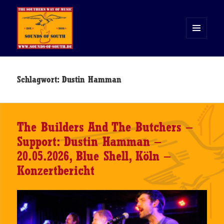
MENÜ
UND
WIDGETS
Sounds of South
Schlagwort:
Dustin Hamman
The Builders And The Butchers –
Support: Dustin Hamman –
20.05.2026, Blue Shell, Köln –
Konzertbericht