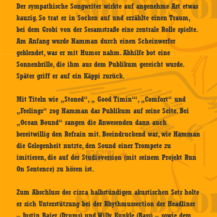
Der sympathische Songwriter wirkte auf angenehme Art etwas
kauzig. So trat er in Socken auf und erzählte einen Traum,
bei dem Grobi von der Sesamstraße eine zentrale Rolle spielte.
Am Anfang wurde Hamman durch einen Scheinwerfer
geblendet, was er mit Humor nahm. Abhilfe bot eine
Sonnenbrille, die ihm aus dem Publikum gereicht wurde.
Später griff er auf ein Käppi zurück.
Mit Titeln wie „Stoned“, „ Good Timin‘“, „Comfort“ und
„Feelings“ zog Hamman das Publikum auf seine Seite. Bei
„Ocean Bound“ sangen die Anwesenden dann auch
bereitwillig den Refrain mit. Beeindruckend war, wie Hamman
die Gelegenheit nutzte, den Sound einer Trompete zu
imitieren, die auf der Studioversion (mit seinem Projekt Run
On Sentence) zu hören ist.
Zum Abschluss des circa halbstündigen akustischen Sets holte
er sich Unterstützung bei der Rhythmussection der Headliner
– Justin Baier (Drums) und Willy Kunkle (Bass) – sowie dem