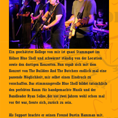
Ein geschätzter Kollege von mir ist quasi Stammgast im
Kölner Blue Shell und schwärmt ständig von der Location
sowie den dortigen Konzerten. Nun ergab sich mit dem
Konzert von The Builders And The Butchers endlich mal eine
passende Möglichkeit, mir selbst einen Eindruck zu
verschaffen. Das stimmungsvolle Blue Shell bildet tatsächlich
den perfekten Raum für handgemachte Musik und der
Bandleader Ryan Sollee, der vor zwei Jahren wohl schon mal
vor Ort war, freute sich, zurück zu sein.
Als Support brachte er seinen Freund Dustin Hamman mit.