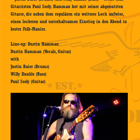
Gitarristen Paul Seely. Hamman bot mit seiner abgenutzten
Gitarre, die neben dem regulären ein weiteres Loch aufwies,
einen lockeren und unterhaltsamen Einstieg in den Abend in
bester Folk-Manier.
Line-up: Dustin Hamman
Dustin Hamman (Vocals, Guitar)
with
Justin Baier (Drums)
Willy Kunkle (Bass)
Paul Seely (Guitar)