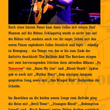
Nach einer kurzen Pause kam dann Sollee mit seinen fünf
Mannen auf die Bühne. Schlagartig wurde es nicht nur auf
der Bühne voll, sondern auch vor ihr enger. Schon mit den
ersten Tönen explodierte Sollee förmlich und legte – ständig
in Bewegung – ein Tempo vor, das er bis zum Ende des
Auftritts durchhielt. The Builders And The Butchers stiegen
mit zwei hervorragenden Stücken ihres aktuellen Albums „
No
Tomorrow
“ ein: „Raise My Son“ und „Blood/Death“. Später
gab es noch mit „Mother Mary“, dem einzigen langsam
gespielten Song, sowie mit „One Winged Bird“ Kostproben der
Scheibe.
Im Anschluss an die beiden neuen Songs zum Auftakt ging
die Reise mit „Devil Town“, „Strangers Blood“, „Redemption
Sound“ und „Black Dresses“ weiter. Fehlen durften natürlich