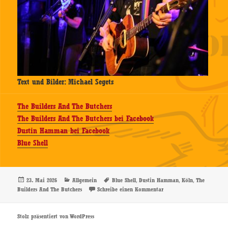
Text und Bilder: Michael Segets
The Builders And The Butchers
The Builders And The Butchers bei Facebook
Dustin Hamman bei Facebook
Blue Shell
Veröffentlicht
Kategorien
Schlagwörter
,
,
,
23. Mai 2026
Allgemein
Blue Shell
Dustin Hamman
Köln
The
am
zu The Builders And The B
Builders And The Butchers
Schreibe einen Kommentar
Stolz präsentiert von WordPress