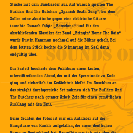
Stücke mit dem Bandleader aus. Auf Wunsch spielten The
Builders And The Butchers „Spanish Death Song“, bei dem
Sollee seine akustische gegen eine elektrische Gitarre
tauschte. Danach folgte „Barcelona“ und für den
abschließenden Klassiker der Band „Bringin‘ Home The Rain“
wurde Dustin Hamman nochmal auf die Bühne geholt. Bei
dem letzten Stück kochte die Stimmung im Saal dann
endgültig über.
Das Sextett bescherte dem Publikum einen lauten,
schweißtreibenden Abend, der mit der Sperrstunde zu Ende
ging und sicherlich im Gedächtnis bleibt. Im Anschluss an
das straight durchgespielte Set nahmen sich The Builders And
The Butchers nach getaner Arbeit Zeit für einen gemütlichen
Ausklang mit den Fans.
Beim Sichten der Fotos ist mir ein Aufkleber auf der
Bassgitarre von Kunkle aufgefallen, der einen deutlichen
Bezug zu Deutschland hat. Daraufhin war ich mir über die