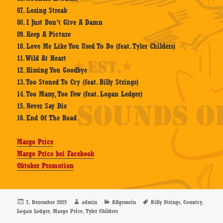
07. Losing Streak
08. I Just Don’t Give A Damn
09. Keep A Picture
10. Love Me Like You Used To Do (feat. Tyler Childers)
11. Wild At Heart
12. Kissing You Goodbye
13. Too Stoned To Cry (feat. Billy Strings)
14. Too Many, Too Few (feat. Logan Ledger)
15. Never Say Die
16. End Of The Road
Margo Price
Margo Price bei Facebook
Oktober Promotion
Veröffentlicht
Autor
Kategorien
Schlagwörter
,
,
7. Dezember 2025
admin
Allgemein
Billy Strings
Country
am
,
,
Logan Ledger
Margo Price
Tyler Childers