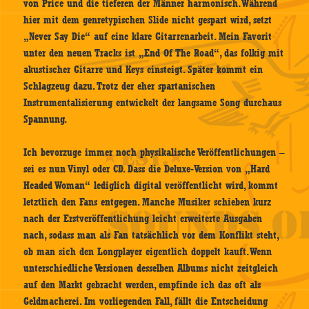
von Price und die tieferen der Männer harmonisch. Während
hier mit dem genretypischen Slide nicht gespart wird, setzt
„Never Say Die“ auf eine klare Gitarrenarbeit. Mein Favorit
unter den neuen Tracks ist „End Of The Road“, das folkig mit
akustischer Gitarre und Keys einsteigt. Später kommt ein
Schlagzeug dazu. Trotz der eher spartanischen
Instrumentalisierung entwickelt der langsame Song durchaus
Spannung.
Ich bevorzuge immer noch physikalische Veröffentlichungen –
sei es nun Vinyl oder CD. Dass die Deluxe-Version von „Hard
Headed Woman“ lediglich digital veröffentlicht wird, kommt
letztlich den Fans entgegen. Manche Musiker schieben kurz
nach der Erstveröffentlichung leicht erweiterte Ausgaben
nach, sodass man als Fan tatsächlich vor dem Konflikt steht,
ob man sich den Longplayer eigentlich doppelt kauft. Wenn
unterschiedliche Versionen desselben Albums nicht zeitgleich
auf den Markt gebracht werden, empfinde ich das oft als
Geldmacherei. Im vorliegenden Fall, fällt die Entscheidung