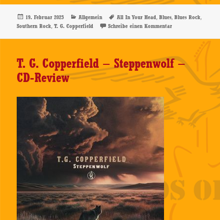
Veröffentlicht
Kategorien
Schlagwörter
,
,
,
19. Februar 2025
Allgemein
All In Your Head
Blues
Blues Rock
am
,
zu T. G. Copperfiel
Southern Rock
T. G. Copperfield
Schreibe einen Kommentar
T. G. Copperfield – Steppenwolf –
CD-Review