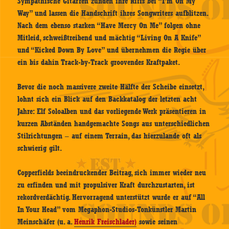
Sympathische Gitarren zünden ihre Riffs bei “I’m On My
Way” und lassen die Handschrift ihres Songwriters aufblitzen.
Nach dem ebenso starken “Have Mercy On Me” folgen ohne
Mitleid, schweißtreibend und mächtig “Living On A Knife”
und “Kicked Down By Love” und übernehmen die Regie über
ein bis dahin Track-by-Track groovendes Kraftpaket.
Bevor die noch massivere zweite Hälfte der Scheibe einsetzt,
lohnt sich ein Blick auf den Backkatalog der letzten acht
Jahre: Elf Soloalben und das vorliegende Werk präsentieren in
kurzen Abständen handgemachte Songs aus unterschiedlichen
Stilrichtungen – auf einem Terrain, das hierzulande oft als
schwierig gilt.
Copperfields beeindruckender Beitrag, sich immer wieder neu
zu erfinden und mit propulsiver Kraft durchzustarten, ist
rekordverdächtig. Hervorragend unterstützt wurde er auf “All
In Your Head” vom Megaphon-Studios-Tonkünstler Martin
Meinschäfer (u. a.
Henrik Freischlader)
sowie seinen