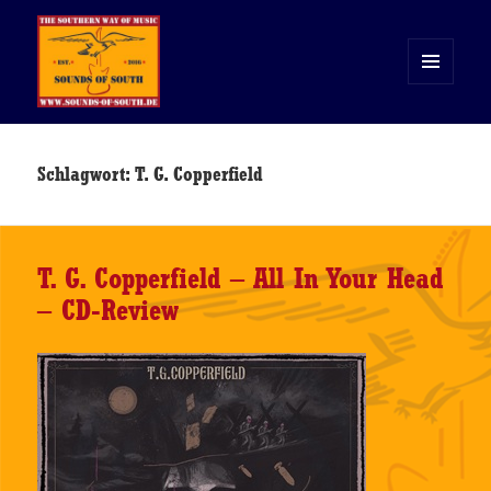
MENÜ
UND
WIDGETS
Sounds of South
Schlagwort:
T. G. Copperfield
T. G. Copperfield – All In Your Head
– CD-Review