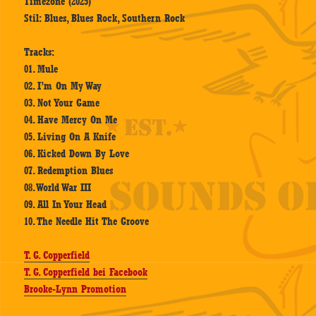
Timezone (2025)
Stil: Blues, Blues Rock, Southern Rock
Tracks:
01. Mule
02. I’m On My Way
03. Not Your Game
04. Have Mercy On Me
05. Living On A Knife
06. Kicked Down By Love
07. Redemption Blues
08. World War III
09. All In Your Head
10. The Needle Hit The Groove
T. G. Copperfield
T. G. Copperfield bei Facebook
Brooke-Lynn Promotion