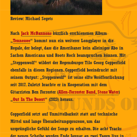
Review: Michael Segets
Nach
Jack McBannons
kürzlich erschienenen Album
„
Tennessee
“ kommt nun ein weiterer Longplayer in die
Regale, der belegt, dass die Amerikaner kein alleiniges Abo in
Sachen Americana und Roots Rock beanspruchen können. Mit
„Steppenwolf“ wildert der Regensburger Tilo Georg Copperfield
ebenfalls in diesen Regionen. Copperfield beeindruckt mit
seinem Output: „Steppenwolf“ ist seine elfte Veröffentlichung
seit 2017. Zuletzt brachte er in Kooperation mit dem
Gitarristen Ben Forrester (
Allen-Forrester Band
,
Stone Water
)
„
Out In The Desert
“ (2023) heraus.
Copperfield setzt auf Unmittelbarkeit statt auf technische
Mittel und lange Überarbeitungsprozesse, um das
ursprüngliche Gefühl der Songs zu erhalten. Die acht Tracks
der neuen Scheibe wurden Ende Januar an zwei Tagen live in