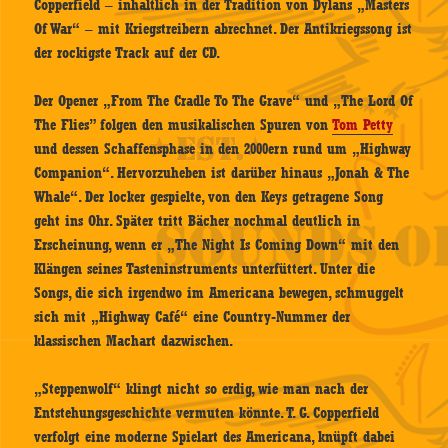
Copperfield – inhaltlich in der Tradition von Dylans „Masters
Of War“ – mit Kriegstreibern abrechnet. Der Antikriegssong ist
der rockigste Track auf der CD.
Der Opener „From The Cradle To The Grave“ und „The Lord Of
The Flies” folgen den musikalischen Spuren von
Tom Petty
und dessen Schaffensphase in den 2000ern rund um „Highway
Companion“. Hervorzuheben ist darüber hinaus „Jonah & The
Whale“. Der locker gespielte, von den Keys getragene Song
geht ins Ohr. Später tritt Bächer nochmal deutlich in
Erscheinung, wenn er „The Night Is Coming Down“ mit den
Klängen seines Tasteninstruments unterfüttert. Unter die
Songs, die sich irgendwo im Americana bewegen, schmuggelt
sich mit „Highway Café“ eine Country-Nummer der
klassischen Machart dazwischen.
„Steppenwolf“ klingt nicht so erdig, wie man nach der
Entstehungsgeschichte vermuten könnte. T. G. Copperfield
verfolgt eine moderne Spielart des Americana, knüpft dabei