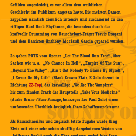
Gefilden angesiedelt), es vor allem dem weiblichen
Geschlecht im Publikum angetan hatte. Die meisten Damen
zappelten nämlich ziemlich intensiv und ausdauernd zu den
riffigen Hard Rock-Rhythmen, die besonders durch das
kraftvolle Drumming von Rauschebart-Träger Travis Dragani
und dem Bassisten Anthony Licciardi Garcia gepaced wurden.
So gaben POTK vom Opener „Let The Blood Run Free“, über
Sachen wie u. a. „No Chance In Hell“, „Empire Of The Sun“,
„Beyond The Valley“, „Ain’t Got Nobody To Blame By Myself“,
„I Swear On My Life“ (Black Crowes-Flair, E-Solo dezent in
Richtung
ZZ-Top
), das krawallige „We Are The Vampires“
bis zum finalen Track des Hauptteils „Take Your Medicine“
(starke Drum-/Bass-Passage, knarziges Les Paul Solo) einen
umfassenden Überblick bezüglich ihres Schaffensspektrums.
Als Rausschmeißer und zugleich letzte Zugabe wurde King
Elvis mit einer sehr schön shufflig dargebotenen Version von
„Jailhouse Rock“ noch die Ehre erwiesen, wobei hier Sean