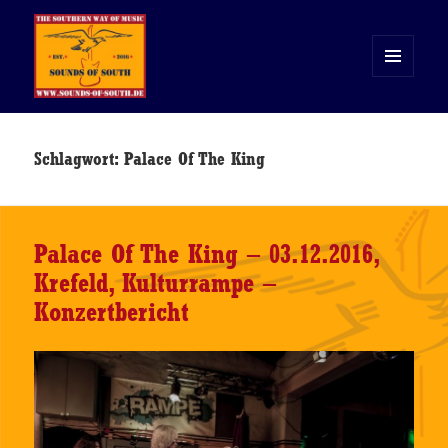
MENÜ
UND
WIDGETS
Sounds of South
Schlagwort:
Palace Of The King
Palace Of The King – 03.12.2016,
Krefeld, Kulturrampe –
Konzertbericht