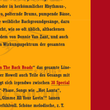
- oder in herkömmlicher Rhythmus-,
bro, polternde Drums, pumpende Bässe,
he weibliche Backgroundgesänge, dazu
cht, wie so oft üblich, altbackenen
t dem von Donnie Van Zant, und auch
zum Wirkungsspektrum der gesamten
n The Back Roads
“ das gesamte Line-
er Howell auch Teile des Gesangs mit
egt sich irgendwo zwischen
38 Special
-Phase. Songs wie „Hot Lanta“,
„Gimme All Your Lovin’“ lassen
fühlvoll. Schöne melodische, z. T.