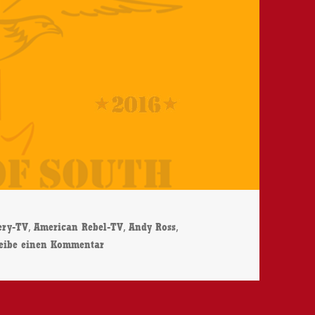
,
,
,
ery-TV
American Rebel-TV
Andy Ross
zu Andy Ross – Time To Fight – CD-Review
reibe einen Kommentar