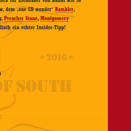
Rock für Liebhaber von Bands wie 38
aw, dem ‚one CD wonder‘
Rambler
,
y,
Preacher Stone
,
Montgomery
isch ein echter Insider-Tipp!
)