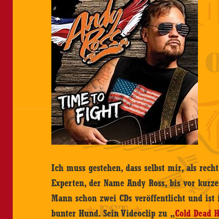
Ich muss gestehen, dass selbst mir, als rech
Experten, der Name Andy Ross, bis vor kurze
Mann schon zwei CDs veröffentlicht und ist 
bunter Hund. Sein Videoclip zu „
Cold Dead 