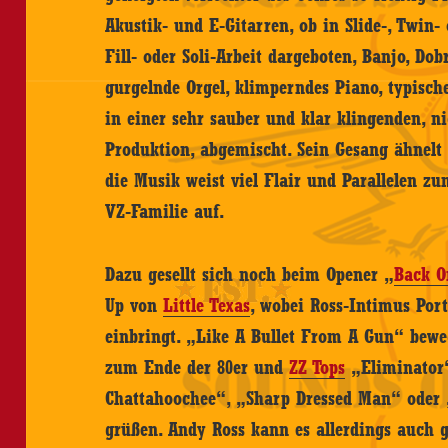
Akustik- und E-Gitarren, ob in Slide-, Twin
Fill- oder Soli-Arbeit dargeboten, Banjo, Do
gurgelnde Orgel, klimperndes Piano, typisc
in einer sehr sauber und klar klingenden, ni
Produktion, abgemischt. Sein Gesang ähnel
die Musik weist viel Flair und Parallelen 
VZ-Familie auf.
Dazu gesellt sich noch beim Opener „
Back O
Up von
Little Texas
, wobei Ross-Intimus Port
einbringt. „Like A Bullet From A Gun“ bew
zum Ende der 80er und
ZZ Tops
„Eliminator“
Chattahoochee“, „Sharp Dressed Man“ oder 
grüßen. Andy Ross kann es allerdings auch ge