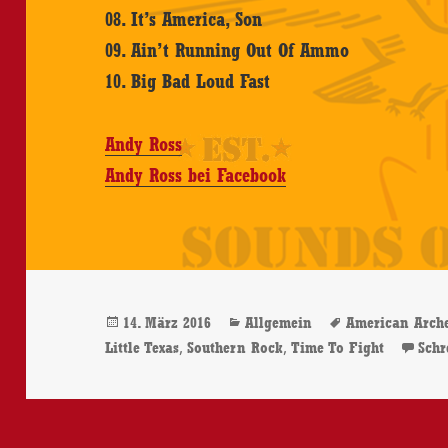
08. It’s America, Son
09. Ain’t Running Out Of Ammo
10. Big Bad Loud Fast
Andy Ross
Andy Ross bei Facebook
Veröffentlicht
Kategorien
Schlagwörter
14. März 2016
Allgemein
American Arch
am
,
,
Little Texas
Southern Rock
Time To Fight
Sch