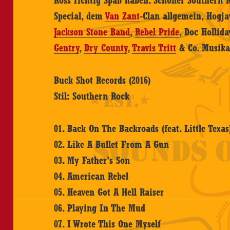
Ross richtig Spaß haben. Schöner Southern 
Special, dem
Van Zant
-Clan allgemein, Hogj
Jackson Stone Band
,
Rebel Pride
, Doc Hollida
Gentry
,
Dry County
,
Travis Tritt
& Co. Musikal
Buck Shot Records (2016)
Stil: Southern Rock
01. Back On The Backroads (feat. Little Texas
02. Like A Bullet From A Gun
03. My Father’s Son
04. American Rebel
05. Heaven Got A Hell Raiser
06. Playing In The Mud
07. I Wrote This One Myself