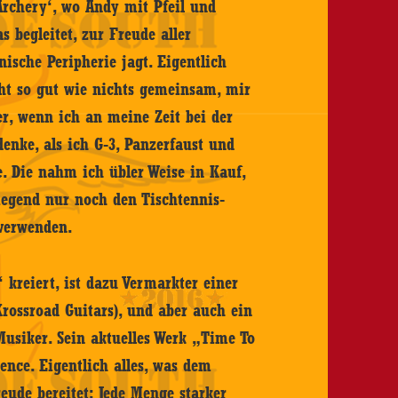
Archery‘, wo Andy mit Pfeil und
 begleitet, zur Freude aller
ische Peripherie jagt. Eigentlich
ht so gut wie nichts gemeinsam, mir
er, wenn ich an meine Zeit bei der
nke, als ich G-3, Panzerfaust und
 Die nahm ich übler Weise in Kauf,
egend nur noch den Tischtennis-
 verwenden.
 kreiert, ist dazu Vermarkter einer
Krossroad Guitars), und aber auch ein
Musiker. Sein aktuelles Werk „Time To
ence. Eigentlich alles, was dem
reude bereitet: Jede Menge starker