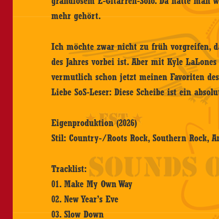
grandiosem E-Gitarren-Solo. Da hätte man w
mehr gehört.
Ich möchte zwar nicht zu früh vorgreifen, d
des Jahres vorbei ist. Aber mit Kyle LaLon
vermutlich schon jetzt meinen Favoriten des
Liebe SoS-Leser: Diese Scheibe ist ein absol
Eigenproduktion (2026)
Stil: Country-/Roots Rock, Southern Rock, 
Tracklist:
01. Make My Own Way
02. New Year’s Eve
03. Slow Down