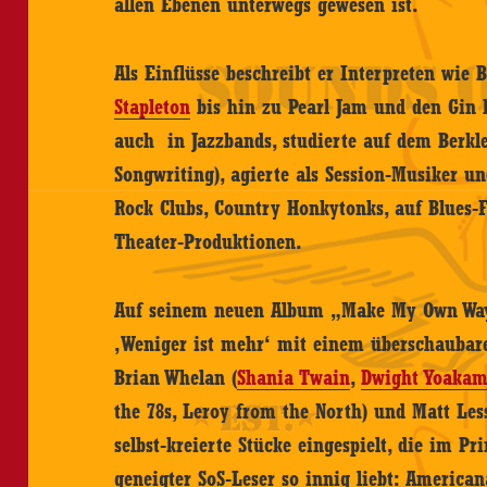
allen Ebenen unterwegs gewesen ist.
Als Einflüsse beschreibt er Interpreten wie
Stapleton
bis hin zu Pearl Jam und den Gin Bl
auch in Jazzbands, studierte auf dem Berklee
Songwriting), agierte als Session-Musiker u
Rock Clubs, Country Honkytonks, auf Blues-F
Theater-Produktionen.
Auf seinem neuen Album „Make My Own Way“
‚Weniger ist mehr‘ mit einem überschaub
Brian Whelan (
Shania Twain
,
Dwight Yoaka
the 78s, Leroy from the North) und Matt Less
selbst-kreierte Stücke eingespielt, die im P
geneigter SoS-Leser so innig liebt: America