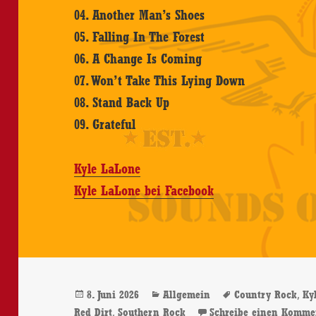
04. Another Man’s Shoes
05. Falling In The Forest
06. A Change Is Coming
07. Won’t Take This Lying Down
08. Stand Back Up
09. Grateful
Kyle LaLone
Kyle LaLone bei Facebook
Veröffentlicht
Kategorien
Schlagwörter
,
8. Juni 2026
Allgemein
Country Rock
Ky
am
,
Red Dirt
Southern Rock
Schreibe einen Komme