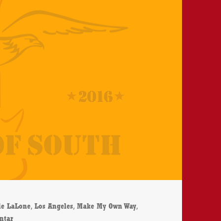
,
,
,
le LaLone
Los Angeles
Make My Own Way
zu Kyle LaLone – Make My Own Way – CD-Review
ntar