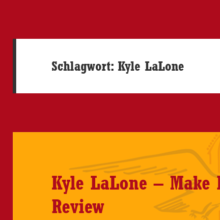
Schlagwort:
Kyle LaLone
Kyle LaLone – Make 
Review