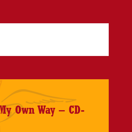
My Own Way – CD-