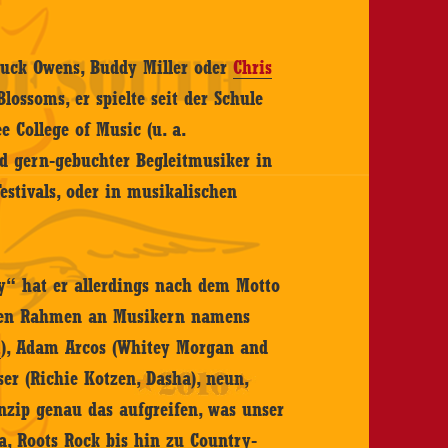
 Buck Owens, Buddy Miller oder
Chris
ossoms, er spielte seit der Schule
 College of Music (u. a.
nd gern-gebuchter Begleitmusiker in
estivals, oder in musikalischen
 hat er allerdings nach dem Motto
aren Rahmen an Musikern namens
m
), Adam Arcos (Whitey Morgan and
er (Richie Kotzen, Dasha), neun,
rinzip genau das aufgreifen, was unser
na, Roots Rock bis hin zu Country-