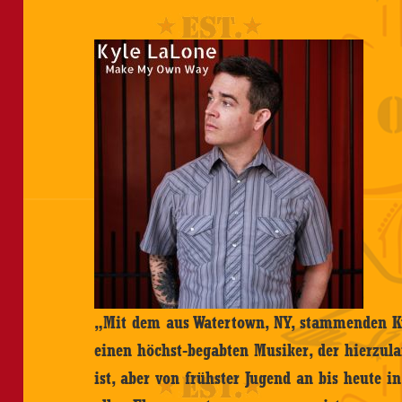
„
Mit dem aus Watertown, NY, stammenden K
einen höchst-begabten Musiker, der hierzul
ist, aber von frühster Jugend an bis heute i