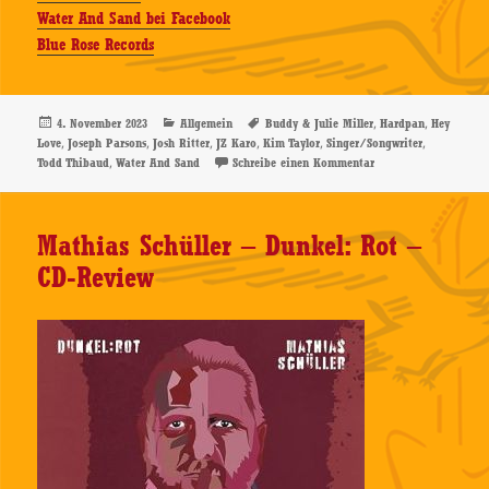
Water And Sand bei Facebook
Blue Rose Records
Veröffentlicht
Kategorien
Schlagwörter
,
,
4. November 2023
Allgemein
Buddy & Julie Miller
Hardpan
Hey
am
,
,
,
,
,
,
Love
Joseph Parsons
Josh Ritter
JZ Karo
Kim Taylor
Singer/Songwriter
,
zu Water And Sand –
Todd Thibaud
Water And Sand
Schreibe einen Kommentar
Mathias Schüller – Dunkel: Rot –
CD-Review