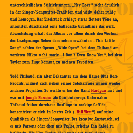
unterschiedlichen Stilrichtungen. „Hey Love“ steht deutlich
in der Singer/Songwriter-Tradition und wirkt daher ruhig
und homogen. Das Titelstück schlägt etwas flottere Töne an,
ansonsten durchzieht eine balladeske Grundlinie das Werk.
Abwechslung erhält das Album vor allem durch den Wechsel
des Leadgesangs. Neben dem schon erwähnten „This Little
Song“ zählen der Opener „Wide Open“, bei dem Thibaud am
vorderen Mikro steht, sowie „I Don’t Even Know You“, bei dem
Taylor zum Zuge kommt, zu meinen Favoriten.
Todd Thibaud, ein alter Bekannter aus dem Hause Blue Rose
Records, widmet sich neben seiner Solokarriere immer wieder
anderen Projekten. So wirkte er bei der Band
Hardpan
mit und
war mit
Joseph Parsons
als Duo unterwegs. Unternahm
Thibaud früher durchaus Ausflüge in rockige Gefilde,
konzentriert er sich in letzter Zeit („
Hill West
“) auf seine
Qualitäten als Singer/Songwriter. Der kreative Austausch, sei
es mit Parsons oder eben mit Taylor, scheint ihn dabei zu