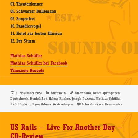
07. Theaterdonner
08. Schwarzer Bullemann
09. Sorgenfrei
10. Paradiesvogel
11. Hotel zur besten Illusion
12. Der Sturm
Mathias Schüller
Mathias Schüller bei Facebook
Timezone Records
Veröffentlicht
Kategorien
Schlagwörter
,
,
1. November 2023
Allgemein
Americana
Bruce Springsteen
am
,
,
,
,
,
Deutschrock
Dunkel:Rot
Helene Fischer
Joseph Parsons
Mathias Schüller
,
,
zu Mathias
Rich Hopkins
Ryan Adams
Westernhagen
Schreibe einen Kommentar
US Rails – Live For Another Day –
CD-Review