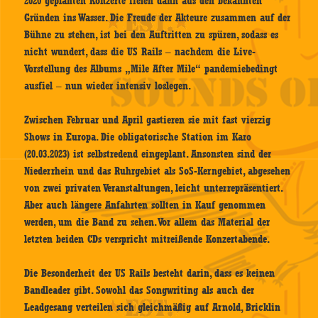
2020 geplanten Konzerte fielen dann aus den bekannten
Gründen ins Wasser. Die Freude der Akteure zusammen auf der
Bühne zu stehen, ist bei den Auftritten zu spüren, sodass es
nicht wundert, dass die US Rails – nachdem die Live-
Vorstellung des Albums „Mile After Mile“ pandemiebedingt
ausfiel – nun wieder intensiv loslegen.
Zwischen Februar und April gastieren sie mit fast vierzig
Shows in Europa. Die obligatorische Station im Karo
(20.03.2023) ist selbstredend eingeplant. Ansonsten sind der
Niederrhein und das Ruhrgebiet als SoS-Kerngebiet, abgesehen
von zwei privaten Veranstaltungen, leicht unterrepräsentiert.
Aber auch längere Anfahrten sollten in Kauf genommen
werden, um die Band zu sehen. Vor allem das Material der
letzten beiden CDs verspricht mitreißende Konzertabende.
Die Besonderheit der US Rails besteht darin, dass es keinen
Bandleader gibt. Sowohl das Songwriting als auch der
Leadgesang verteilen sich gleichmäßig auf Arnold, Bricklin