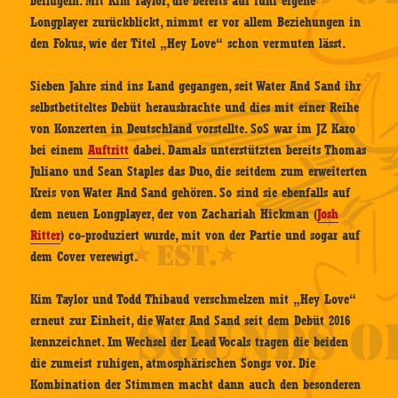
beflügeln. Mit Kim Taylor, die bereits auf fünf eigene
Longplayer zurückblickt, nimmt er vor allem Beziehungen in
den Fokus, wie der Titel „Hey Love“ schon vermuten lässt.
Sieben Jahre sind ins Land gegangen, seit Water And Sand ihr
selbstbetiteltes Debüt herausbrachte und dies mit einer Reihe
von Konzerten in Deutschland vorstellte. SoS war im JZ Karo
bei einem
Auftritt
dabei. Damals unterstützten bereits Thomas
Juliano und Sean Staples das Duo, die seitdem zum erweiterten
Kreis von Water And Sand gehören. So sind sie ebenfalls auf
dem neuen Longplayer, der von Zachariah Hickman (
Josh
Ritter
) co-produziert wurde, mit von der Partie und sogar auf
dem Cover verewigt.
Kim Taylor und Todd Thibaud verschmelzen mit „Hey Love“
erneut zur Einheit, die Water And Sand seit dem Debüt 2016
kennzeichnet. Im Wechsel der Lead Vocals tragen die beiden
die zumeist ruhigen, atmosphärischen Songs vor. Die
Kombination der Stimmen macht dann auch den besonderen