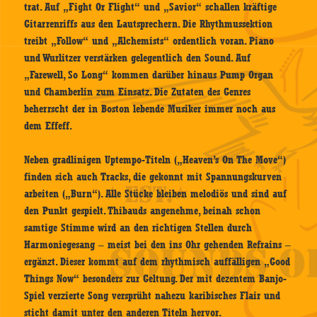
trat. Auf „Fight Or Flight“ und „Savior“ schallen kräftige
Gitarrenriffs aus den Lautsprechern. Die Rhythmussektion
treibt „Follow“ und „Alchemists“ ordentlich voran. Piano
und Wurlitzer verstärken gelegentlich den Sound. Auf
„Farewell, So Long“ kommen darüber hinaus Pump Organ
und Chamberlin zum Einsatz. Die Zutaten des Genres
beherrscht der in Boston lebende Musiker immer noch aus
dem Effeff.
Neben gradlinigen Uptempo-Titeln („Heaven’s On The Move“)
finden sich auch Tracks, die gekonnt mit Spannungskurven
arbeiten („Burn“). Alle Stücke bleiben melodiös und sind auf
den Punkt gespielt. Thibauds angenehme, beinah schon
samtige Stimme wird an den richtigen Stellen durch
Harmoniegesang – meist bei den ins Ohr gehenden Refrains –
ergänzt. Dieser kommt auf dem rhythmisch auffälligen „Good
Things Now“ besonders zur Geltung. Der mit dezentem Banjo-
Spiel verzierte Song versprüht nahezu karibisches Flair und
sticht damit unter den anderen Titeln hervor.