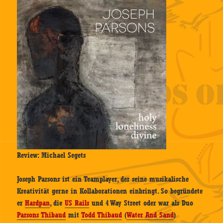
Review: Michael Segets
Joseph Parsons ist ein Teamplayer, der seine musikalische
Kreativität gerne in Kollaborationen einbringt. So begründete
er
Hardpan
, die
US Rails
und 4 Way Street oder war als Duo
Parsons Thibaud
mit
Todd Thibaud
(
Water And Sand
)