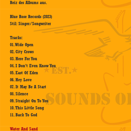
Reiz des Albums aus.
Blue Rose Records (2023)
Stil: Singer/Songwriter
Tracks:
01. Wide Open
02. City Crows
03. Here For You
04. I Don’t Even Know You
05. East Of Eden
06. Hey Love
07. It May Be A Start
08. Silence
09. Straight On To You
10. This Little Song
11. Back To God
Water And Sand