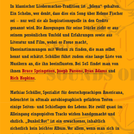
In klassischer Liedermacher-Tradition ist „Jelena“ gehalten.
Ein Schelm, wer denkt, dass dies ein Song über Helene Fischer
sei – nur weil sie als Inspirationsquelle in den Credits
genannt wird. Die Anregungen für seine Stücke zieht er aus
seinem persönlichen Umfeld und Erfahrungen sowie aus
Literatur und Film, wobei es Freue macht,
Übereinstimmungen mit Werken zu finden, die man selbst
kennt und schätzt. Schüller führt zudem eine lange Liste von
Musikern an, die ihn beeinflussten. Bei SoS findet man von
ihnen
Bruce Springsteen
,
Joseph Parsons
,
Ryan Adams
und
Rich Hopkins
.
Mathias Schüller, Spezialist für deutschsprachigen Americana,
beleuchtet in oftmals autobiographisch gefärbten Texten
einige Seiten- und Schieflagen des Lebens. Die zwölf quasi im
Alleingang eingespielten Tracks wirken handgemacht und
ehrlich. „Dunkel:Rot” ist ein erwachsenes, inhaltlich
sicherlich kein leichtes Album. Vor allem, wenn man sich in