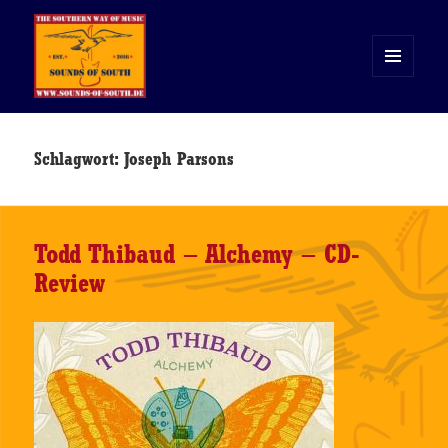
MENÜ
UND
WIDGETS
Sounds of South
Schlagwort:
Joseph Parsons
Todd Thibaud – Alchemy – CD-
Review