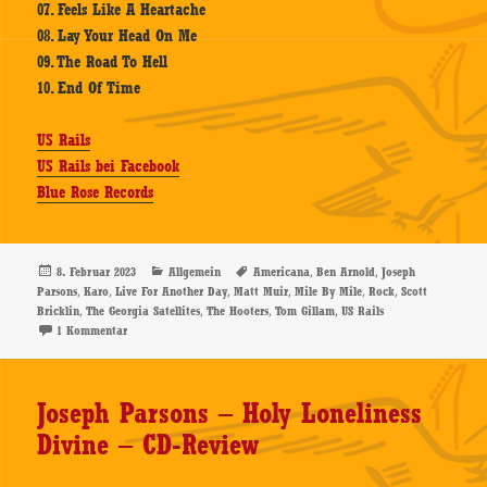
07. Feels Like A Heartache
08. Lay Your Head On Me
09. The Road To Hell
10. End Of Time
US Rails
US Rails bei Facebook
Blue Rose Records
Veröffentlicht
Kategorien
Schlagwörter
,
,
8. Februar 2023
Allgemein
Americana
Ben Arnold
Joseph
am
,
,
,
,
,
,
Parsons
Karo
Live For Another Day
Matt Muir
Mile By Mile
Rock
Scott
,
,
,
,
Bricklin
The Georgia Satellites
The Hooters
Tom Gillam
US Rails
zu US Rails – Live For Another Day – CD-Review
1 Kommentar
Joseph Parsons – Holy Loneliness
Divine – CD-Review