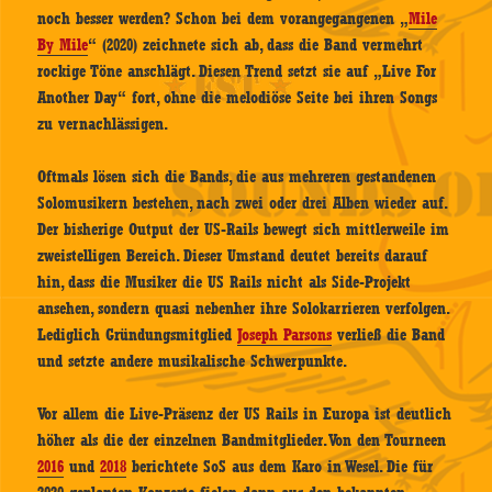
noch besser werden? Schon bei dem vorangegangenen „
Mile
By Mile
“ (2020) zeichnete sich ab, dass die Band vermehrt
rockige Töne anschlägt. Diesen Trend setzt sie auf „Live For
Another Day“ fort, ohne die melodiöse Seite bei ihren Songs
zu vernachlässigen.
Oftmals lösen sich die Bands, die aus mehreren gestandenen
Solomusikern bestehen, nach zwei oder drei Alben wieder auf.
Der bisherige Output der US-Rails bewegt sich mittlerweile im
zweistelligen Bereich. Dieser Umstand deutet bereits darauf
hin, dass die Musiker die US Rails nicht als Side-Projekt
ansehen, sondern quasi nebenher ihre Solokarrieren verfolgen.
Lediglich Gründungsmitglied
Joseph Parsons
verließ die Band
und setzte andere musikalische Schwerpunkte.
Vor allem die Live-Präsenz der US Rails in Europa ist deutlich
höher als die der einzelnen Bandmitglieder. Von den Tourneen
2016
und
2018
berichtete SoS aus dem Karo in Wesel. Die für