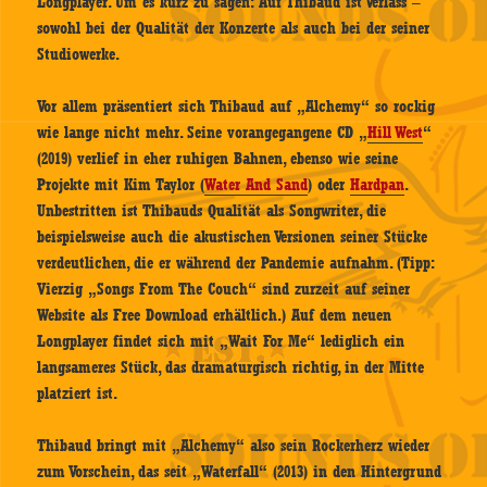
Longplayer. Um es kurz zu sagen: Auf Thibaud ist Verlass –
sowohl bei der Qualität der Konzerte als auch bei der seiner
Studiowerke.
Vor allem präsentiert sich Thibaud auf „Alchemy“ so rockig
wie lange nicht mehr. Seine vorangegangene CD „
Hill West
“
(2019) verlief in eher ruhigen Bahnen, ebenso wie seine
Projekte mit Kim Taylor (
Water And Sand
) oder
Hardpan
.
Unbestritten ist Thibauds Qualität als Songwriter, die
beispielsweise auch die akustischen Versionen seiner Stücke
verdeutlichen, die er während der Pandemie aufnahm. (Tipp:
Vierzig „Songs From The Couch“ sind zurzeit auf seiner
Website als Free Download erhältlich.) Auf dem neuen
Longplayer findet sich mit „Wait For Me“ lediglich ein
langsameres Stück, das dramaturgisch richtig, in der Mitte
platziert ist.
Thibaud bringt mit „Alchemy“ also sein Rockerherz wieder
zum Vorschein, das seit „Waterfall“ (2013) in den Hintergrund