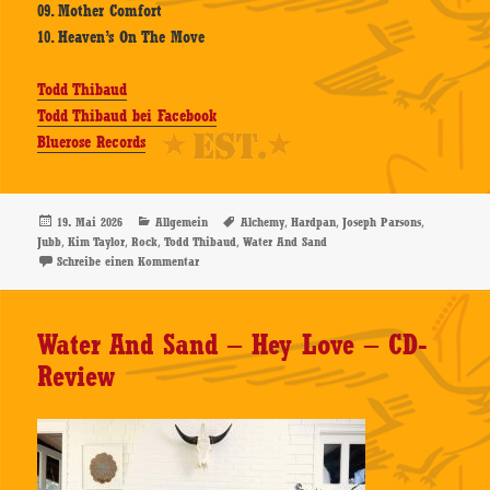
09. Mother Comfort
10. Heaven’s On The Move
Todd Thibaud
Todd Thibaud bei Facebook
Bluerose Records
Veröffentlicht
Kategorien
Schlagwörter
,
,
,
19. Mai 2026
Allgemein
Alchemy
Hardpan
Joseph Parsons
am
,
,
,
,
Jubb
Kim Taylor
Rock
Todd Thibaud
Water And Sand
zu Todd Thibaud – Alchemy – CD-Review
Schreibe einen Kommentar
Water And Sand – Hey Love – CD-
Review