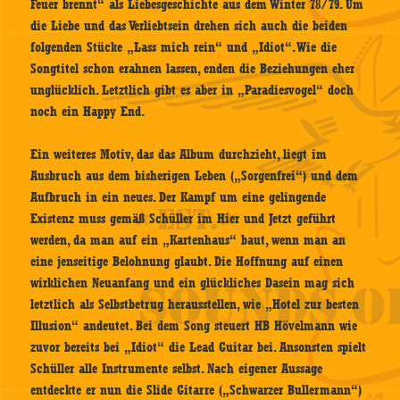
Feuer brennt“ als Liebesgeschichte aus dem Winter 78/79. Um
die Liebe und das Verliebtsein drehen sich auch die beiden
folgenden Stücke „Lass mich rein“ und „Idiot“. Wie die
Songtitel schon erahnen lassen, enden die Beziehungen eher
unglücklich. Letztlich gibt es aber in „Paradiesvogel“ doch
noch ein Happy End.
Ein weiteres Motiv, das das Album durchzieht, liegt im
Ausbruch aus dem bisherigen Leben („Sorgenfrei“) und dem
Aufbruch in ein neues. Der Kampf um eine gelingende
Existenz muss gemäß Schüller im Hier und Jetzt geführt
werden, da man auf ein „Kartenhaus“ baut, wenn man an
eine jenseitige Belohnung glaubt. Die Hoffnung auf einen
wirklichen Neuanfang und ein glückliches Dasein mag sich
letztlich als Selbstbetrug herausstellen, wie „Hotel zur besten
Illusion“ andeutet. Bei dem Song steuert HB Hövelmann wie
zuvor bereits bei „Idiot“ die Lead Guitar bei. Ansonsten spielt
Schüller alle Instrumente selbst. Nach eigener Aussage
entdeckte er nun die Slide Gitarre („Schwarzer Bullermann“)