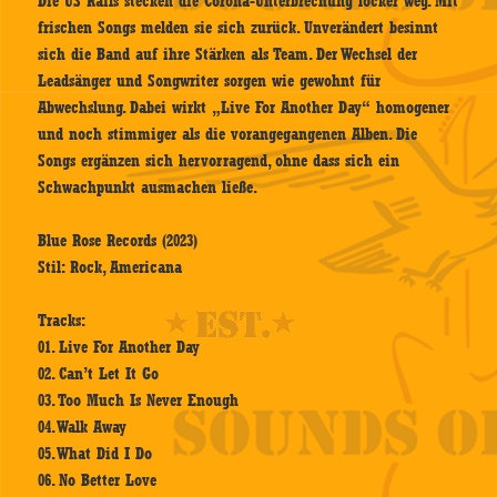
Die US Rails stecken die Corona-Unterbrechung locker weg. Mit
frischen Songs melden sie sich zurück. Unverändert besinnt
sich die Band auf ihre Stärken als Team. Der Wechsel der
Leadsänger und Songwriter sorgen wie gewohnt für
Abwechslung. Dabei wirkt „Live For Another Day“ homogener
und noch stimmiger als die vorangegangenen Alben. Die
Songs ergänzen sich hervorragend, ohne dass sich ein
Schwachpunkt ausmachen ließe.
Blue Rose Records (2023)
Stil: Rock, Americana
Tracks:
01. Live For Another Day
02. Can’t Let It Go
03. Too Much Is Never Enough
04. Walk Away
05. What Did I Do
06. No Better Love