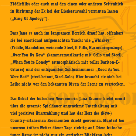
Fiddlefills) oder auch mal den einen oder anderen Seitenhieb
in Richtung des Ex bei der Liederauswahl vermuten lassen
(„King Of Apology“).
Dass Jana es auch im langsamen Bereich drauf hat, offenbart
sie bei emotional aufgemachten Tracks wie „Whiskey“
(Fiddle, Mandoline, weinende Steel, E-Fills, Harmoniegesänge),
„Over You By Now“ (kammermusikartig mit Cello und Steel),
„When You’re Lonely“ (atmosphärisch mit toller Bariton-E-
Gitarre) und der entspannten Schlussnummer „Good As You
Were Bad“ (steel-betont, Steel-Solo). Hier braucht sie sich bei
Leibe nicht vor den bekannten Diven der Szene zu verstecken.
Das Debüt der hübschen Newcomerin Jana Kramer bietet somit
über die gesamte Spieldauer angenehme Unterhaltung mit
viel positiver Ausstrahlung und hat das Herz des (New-)
Country-erfahrenen Rezensenten direkt gewonnen. Muntert bei
unserem trüben Wetter dieser Tage richtig auf. Diese hübsche
junge Dame ist nicht nur ein optischer Blickfang (sehr