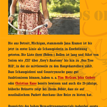
Die aus Detroit, Michigan, stammende Jana Kramer ist bis
jetzt in erster Linie als Schauspielerin in Erscheinung
getreten. Die Liste ihrer (Neben-) Rollen ist lang und führt von
Serien wie ‚CSI‘ über ‚Grey’s Anatomy‘ bis hin zu ‚One Tree
Hill‘, in der sie mittlerweile zu den Hauptdarstellern zählt.
Dass Schauspielerei und Countrymucke ganz gut
funktionieren können, haben u. a.
Tim McGraw
,
John Corbett
oder
Christian Kane
bereits bewiesen und auch die 28-jährige,
hübsche Brünette zeigt bei ihrem Debüt, dass sie auf
musikalischem Parkett durchaus ihre Reize zu bieten hat.
Angesichts des hohen Vermarktungspotenzials (nebenbei sorgte