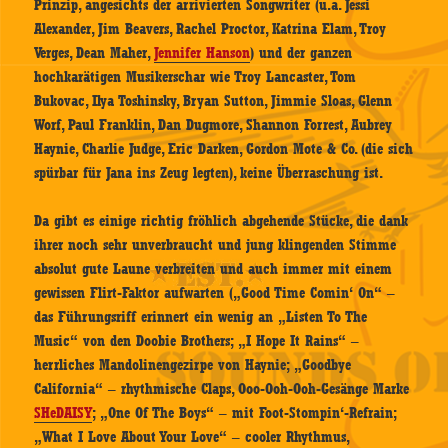
Prinzip, angesichts der arrivierten Songwriter (u.a. Jessi
Alexander, Jim Beavers, Rachel Proctor, Katrina Elam, Troy
Verges, Dean Maher,
Jennifer Hanson
) und der ganzen
hochkarätigen Musikerschar wie Troy Lancaster, Tom
Bukovac, Ilya Toshinsky, Bryan Sutton, Jimmie Sloas, Glenn
Worf, Paul Franklin, Dan Dugmore, Shannon Forrest, Aubrey
Haynie, Charlie Judge, Eric Darken, Gordon Mote & Co. (die sich
spürbar für Jana ins Zeug legten), keine Überraschung ist.
Da gibt es einige richtig fröhlich abgehende Stücke, die dank
ihrer noch sehr unverbraucht und jung klingenden Stimme
absolut gute Laune verbreiten und auch immer mit einem
gewissen Flirt-Faktor aufwarten („Good Time Comin‘ On“ –
das Führungsriff erinnert ein wenig an „Listen To The
Music“ von den Doobie Brothers; „I Hope It Rains“ –
herrliches Mandolinengezirpe von Haynie; „Goodbye
California“ – rhythmische Claps, Ooo-Ooh-Ooh-Gesänge Marke
SHeDAISY
; „One Of The Boys“ – mit Foot-Stompin‘-Refrain;
„What I Love About Your Love“ – cooler Rhythmus,