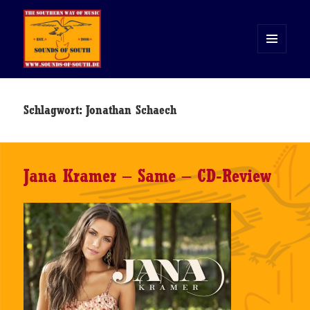
MENÜ
UND
WIDGETS
Sounds of South
Schlagwort:
Jonathan Schaech
Jana Kramer – Same – CD-Review