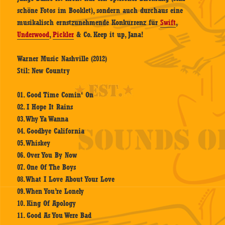
schöne Fotos im Booklet), sondern auch durchaus eine
musikalisch ernstzunehmende Konkurrenz für
Swift
,
Underwood
,
Pickler
& Co. Keep it up, Jana!
Warner Music Nashville (2012)
Stil: New Country
01. Good Time Comin‘ On
02. I Hope It Rains
03. Why Ya Wanna
04. Goodbye California
05. Whiskey
06. Over You By Now
07. One Of The Boys
08. What I Love About Your Love
09. When You’re Lonely
10. King Of Apology
11. Good As You Were Bad