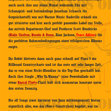
auch noch ihre nur einen Monat währende Ehe mit
Schauspiel- und Serienkollege Jonathan Schaech für
Gesprächsstoff) war mit Warner Music Nashville schnell ein
gut situiertes und hier auch perfekt passendes Label zur Stelle,
das mittels Department-Chef und Producer Scott Hendricks
(
Blake Shelton
,
Brooks & Dunn
,
Alan Jackson,
Trace Adkins
) für
die perfekten Rahmenbedingungen eines erfolgreichen Albums
sorgte.
Ihr Debüt kletterte dann auch ganz schnell auf Platz 5 der
Billboard Countrycharts und ist das erste seit sehr langer Zeit,
das es von einer Nicht-Blondine in die Top-Ten geschafft hat.
Auch ihre Single „Why Ya Wanna“ (eine Powerballade mit
etwas
Rascal Flatts
-Flair) hält sich momentan konstant unter
den ersten Zwanzig.
Die elf Songs (zwei darunter von Jana mitkomponiert) bieten
eigentlich alles, was das (New-) Countryherz begehrt, was im