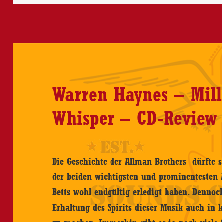
Review
Warren Haynes – Mill
Whisper – CD-Review
Die Geschichte der Allman Brothers dürfte s
der beiden wichtigsten und prominentesten
Betts wohl endgültig erledigt haben. Denno
Erhaltung des Spirits dieser Musik auch in 