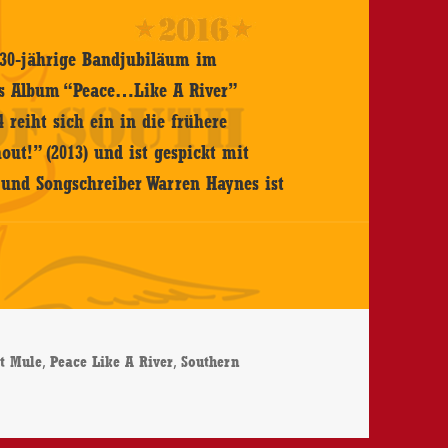
s 30-jährige Bandjubiläum im
s Album “Peace…Like A River”
4 reiht sich ein in die frühere
out!” (2013) und ist gespickt mit
 und Songschreiber Warren Haynes ist
,
,
t Mule
Peace Like A River
Southern
 – Peace…Like A River – CD-Review