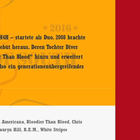
4H – startete als Duo. 2008 brachte
ebüt heraus. Deren Tochter Diver
r Than Blood“ hinzu und erweitert
also ein generationenübergreifendes
,
,
,
Americana
Bloodier Than Blood
Chris
,
,
auryn Hill
R.E.M.
White Stripes
oodier Than Blood – CD-Review