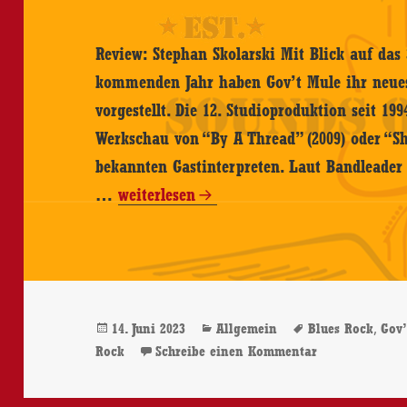
Review: Stephan Skolarski Mit Blick auf da
kommenden Jahr haben Gov’t Mule ihr neue
vorgestellt. Die 12. Studioproduktion seit 199
Werkschau von “By A Thread” (2009) oder “Sh
bekannten Gastinterpreten. Laut Bandleader
Gov’t
…
weiterlesen
Mule
–
Peace…
Like
Veröffentlicht
Kategorien
Schlagwörter
,
14. Juni 2023
Allgemein
Blues Rock
Gov’
A
am
zu Gov’t Mule
Rock
Schreibe einen Kommentar
River
–