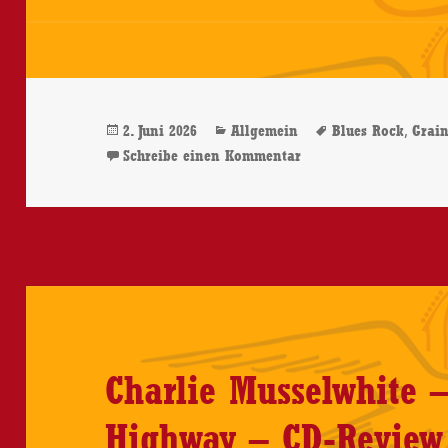
Veröffentlicht
Kategorien
Schlagwörter
,
2. Juni 2026
Allgemein
Blues Rock
Grain
am
zu Grainne Duffy – W
Schreibe einen Kommentar
Charlie Musselwhite 
Highway – CD-Review