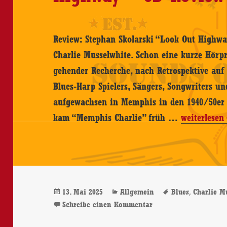
Review: Stephan Skolarski “Look Out Highwa
Charlie Musselwhite. Schon eine kurze Hörpr
gehender Recherche, nach Retrospektive auf 
Blues-Harp Spielers, Sängers, Songwriters un
aufgewachsen in Memphis in den 1940/50er J
Charlie
kam “Memphis Charlie” früh …
weiterlesen
Musselwhit
–
Look
Out
Veröffentlicht
Kategorien
Schlagwörter
,
13. Mai 2025
Allgemein
Blues
Charlie M
Highway
am
zu Charlie Musselwhi
Schreibe einen Kommentar
–
CD-