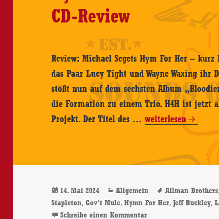
CD-Review
Review: Michael Segets Hym For Her – kurz H
das Paar Lucy Tight und Wayne Waxing ihr D
stößt nun auf dem sechsten Album „Bloodie
die Formation zu einem Trio. H4H ist jetzt 
Hymn
Projekt. Der Titel des …
weiterlesen
For
Her
–
Bloodier
Veröffentlicht
Kategorien
Schlagwörter
14. Mai 2024
Allgemein
Allman Brothers
Than
am
,
,
,
,
Stapleton
Gov’t Mule
Hymn For Her
Jeff Buckley
L
Blood
zu Hymn For Her – Bl
Schreibe einen Kommentar