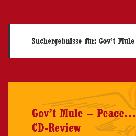
Suchergebnisse für: Gov’t Mule
Gov’t Mule – Peace…
CD-Review