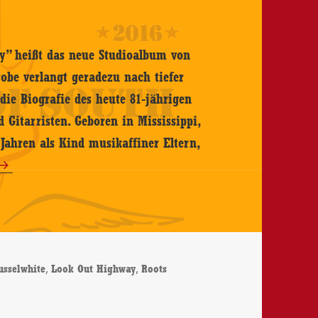
y” heißt das neue Studioalbum von
obe verlangt geradezu nach tiefer
die Biografie des heute 81-jährigen
d Gitarristen. Geboren in Mississippi,
ahren als Kind musikaffiner Eltern,
e
,
,
usselwhite
Look Out Highway
Roots
te – Look Out Highway – CD-Review