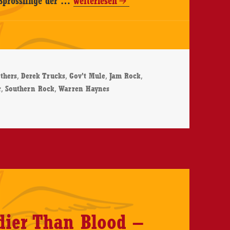
 Sprösslinge der …
weiterlesen
Haynes
–
Million
Voices
ter
,
,
,
,
thers
Derek Trucks
Gov't Mule
Jam Rock
Whisper
,
,
r
Southern Rock
Warren Haynes
–
llion Voices Whisper – CD-Review
CD-
Review
dier Than Blood –