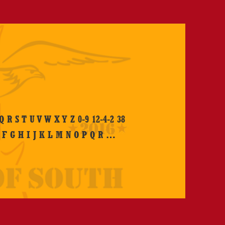
Q R S T U V W X Y Z 0-9 12-4-2 38
Interpretenskala
E F G H I J K L M N O P Q R …