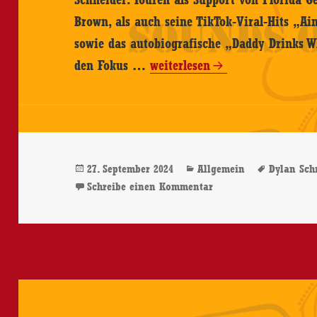
Brown, als auch seine TikTok-Viral-Hits „Ai
sowie das autobiografische „Daddy Drinks Wh
Dylan
den Fokus …
weiterlesen
Schneider
–
Puzzled
–
Veröffentlicht
Kategorien
Schlagwö
27. September 2024
Allgemein
Dylan Sch
CD-
am
zu Dylan Schneider – 
Schreibe einen Kommentar
Review