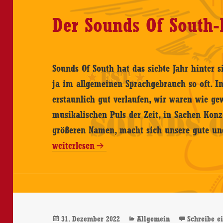
Der Sounds Of South-
Sounds Of South hat das siebte Jahr hinter sic
ja im allgemeinen Sprachgebrauch so oft. Im
erstaunlich gut verlaufen, wir waren wie g
musikalischen Puls der Zeit, in Sachen Konz
größeren Namen, macht sich unsere gute un
weiterlesen
Veröffentlicht
Kategorien
31. Dezember 2022
Allgemein
Schreibe 