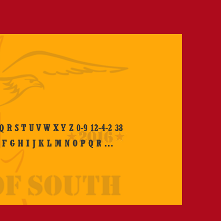
Q R S T U V W X Y Z 0-9 12-4-2 38
Interpretenskala
E F G H I J K L M N O P Q R …