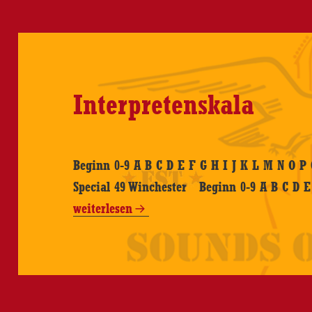
Interpretenskala
Beginn 0-9 A B C D E F G H I J K L M N O P 
Special 49 Winchester Beginn 0-9 A B C D 
weiterlesen