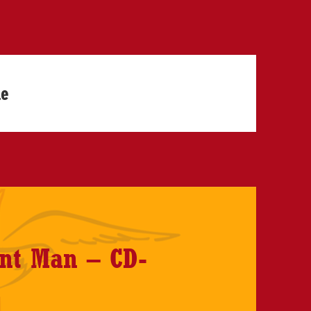
ne
ent Man – CD-