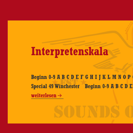
Interpretenskala
Beginn 0-9 A B C D E F G H I J K L M N O P 
Special 49 Winchester Beginn 0-9 A B C D 
weiterlesen