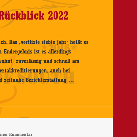
Rückblick 2022
h. Das ‚verflixte siebte Jahr‘ heißt es
 Endergebnis ist es allerdings
ewohnt zuverlässig und schnell am
ertakkreditierungen, auch bei
Der
d zeitnahe Berichterstattung …
Sounds
Of
South-
Rückblick
2022
zu Der Sounds Of South-Rückblick 2022
einen Kommentar