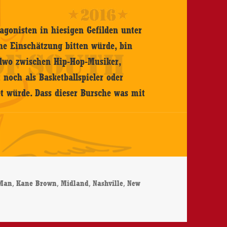
gonisten in hiesigen Gefilden unter
he Einschätzung bitten würde, bin
ndwo zwischen Hip-Hop-Musiker,
 noch als Basketballspieler oder
tet würde. Dass dieser Bursche was mit
rter
,
,
,
,
 Man
Kane Brown
Midland
Nashville
New
wn – Different Man – CD-Review