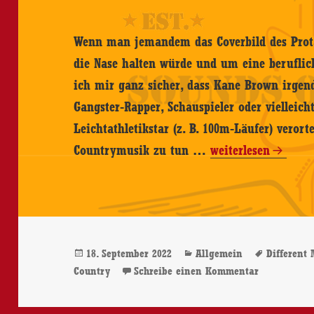
Wenn man jemandem das Coverbild des Prota
die Nase halten würde und um eine beruflic
ich mir ganz sicher, dass Kane Brown irge
Gangster-Rapper, Schauspieler oder vielleicht
Leichtathletikstar (z. B. 100m-Läufer) veror
Kane
Countrymusik zu tun …
weiterlesen
Brown
–
Different
Man
Veröffentlicht
Kategorien
Schlagwö
18. September 2022
Allgemein
Different
–
am
zu Kane Bro
Country
Schreibe einen Kommentar
CD-
Review