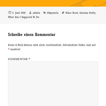
Veröffentlicht
Autor
Kategorien
Schlagwörter
,
,
2. Juni 2026
admin
Allgemein
Blues Rock
Grainne Duffy
am
What Am I Supposed To Do
Schreibe einen Kommentar
Deine E-Mail-Adresse wird nicht veröffentlicht.
Erforderliche Felder sind mit
*
markiert
KOMMENTAR
*