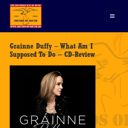
MENÜ
UND
WIDGETS
Sounds of South
Grainne Duffy – What Am I
Supposed To Do – CD-Review