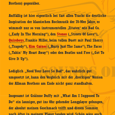
Brothers) gegenüber.
Auffällig ist hier eigentlich bei fast allen Tracks die deutliche
Inspiration der klassischen Rockmusik der 70-90er Jahre, es
wimmelt nur so von instrumentellen ‚Zitaten‘ wie Bad Co.
(„Early In The Morning“), den
Stones
(„Streets Of Love“),
Quireboys
, Frankie Miller, beim tollen Duett mit Paul Sherry
(„Tragedy“),
Kim Carnes
(„Hurts Just The Same“), The Faces
(„Takin‘ My Heart Away“) oder den Beatles und Free („Got To
Give It Up“).
Lediglich „Need Your Love So Bad“, das wahrlich gut
umgesetzt ist, kann den Vergleich mit der ‚dreckigen‘ Version
der Allman Brothers am Ende nicht ganz standhalten.
Insgesamt ist Gráinne Duffy mit „What Am I Supposed To
Do“ ein launiger, gut ins Ohr gehender Longplayer gelungen,
der absolut meinen Geschmack trifft und diesen Sommer
noch öfter in meinem Player landen wird. Schön wäre auch