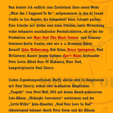
Nun konnte ich endlich zum Erscheinen ihres neuen Werks
„What Am I Supposed To Do“, aufgenommen in den 64 Sound
Studio in Los Angeles, die Gelegenheit beim Schopfe packen.
Eine Scheibe mit (leider nur) neun Stücken, unter Mitwirkung
vieler bekannter musikalischer Persönlichkeiten, sei es bei der
Produktion mit
Marc Ford
(
The Black Crowes
) und Grammy-
Gewinner-Justin Stanley, oder wie u. a. Drummer Kenny
Aronoff (
John Mellencamp
, Bob Dylan,
Bruce Springsteen
, Paul
McCartney), Bassist Jørgen Carlsson (
Gov’t Mule
), Keyboarder
Peter Levin (Blind Boys Of Alabama), Marc Ford,
Langzeitgitarrist Paul Sherry.
Sieben Eigenkompositionen (Duffy alleine oder in Kooperation
mit Paul Sherry) stehen zwei markanten Adaptionen
„Tragedy“ (von Peter Wolf, 2010 auf dessen Award-prämiertem
Solo-Album „Midnight Souveniers“ erschienen) und der
„Little Willie“ John-Klassiker „Need Your Love So Bad“
(überwiegend bekannt durch Peter Green und die Allman