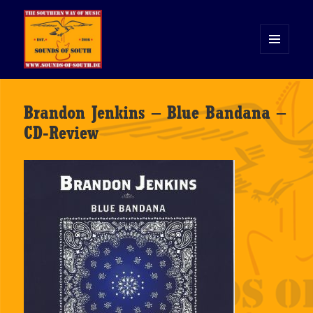
MENÜ
UND
WIDGETS
Sounds of South
Brandon Jenkins – Blue Bandana –
CD-Review