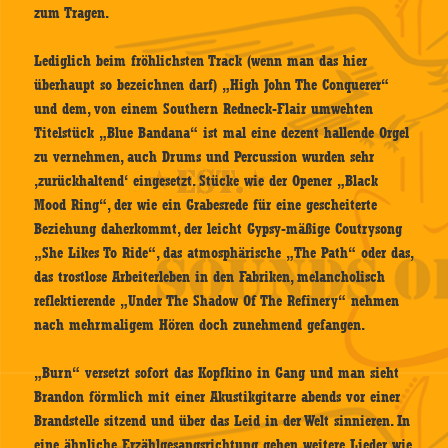
zum Tragen.
Lediglich beim fröhlichsten Track (wenn man das hier
überhaupt so bezeichnen darf) „High John The Conquerer“
und dem, von einem Southern Redneck-Flair umwehten
Titelstück „Blue Bandana“ ist mal eine dezent hallende Orgel
zu vernehmen, auch Drums und Percussion wurden sehr
‚zurückhaltend‘ eingesetzt. Stücke wie der Opener „Black
Mood Ring“, der wie ein Grabesrede für eine gescheiterte
Beziehung daherkommt, der leicht Gypsy-mäßige Coutrysong
„She Likes To Ride“, das atmosphärische „The Path“ oder das,
das trostlose Arbeiterleben in den Fabriken, melancholisch
reflektierende „Under The Shadow Of The Refinery“ nehmen
nach mehrmaligem Hören doch zunehmend gefangen.
„Burn“ versetzt sofort das Kopfkino in Gang und man sieht
Brandon förmlich mit einer Akustikgitarre abends vor einer
Brandstelle sitzend und über das Leid in der Welt sinnieren. In
eine ähnliche Erzählgesangsrichtung gehen weitere Lieder wie