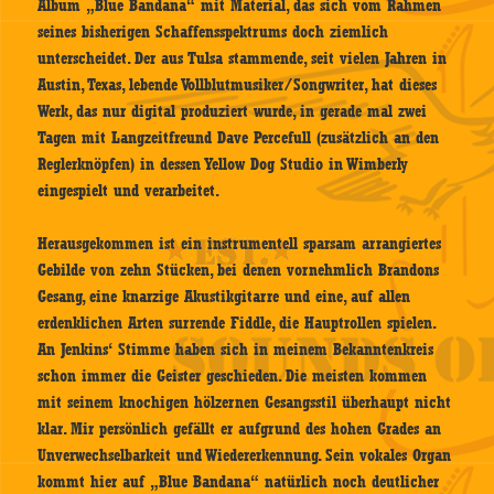
Album „Blue Bandana“ mit Material, das sich vom Rahmen
seines bisherigen Schaffensspektrums doch ziemlich
unterscheidet. Der aus Tulsa stammende, seit vielen Jahren in
Austin, Texas, lebende Vollblutmusiker/Songwriter, hat dieses
Werk, das nur digital produziert wurde, in gerade mal zwei
Tagen mit Langzeitfreund Dave Percefull (zusätzlich an den
Reglerknöpfen) in dessen Yellow Dog Studio in Wimberly
eingespielt und verarbeitet.
Herausgekommen ist ein instrumentell sparsam arrangiertes
Gebilde von zehn Stücken, bei denen vornehmlich Brandons
Gesang, eine knarzige Akustikgitarre und eine, auf allen
erdenklichen Arten surrende Fiddle, die Hauptrollen spielen.
An Jenkins‘ Stimme haben sich in meinem Bekanntenkreis
schon immer die Geister geschieden. Die meisten kommen
mit seinem knochigen hölzernen Gesangsstil überhaupt nicht
klar. Mir persönlich gefällt er aufgrund des hohen Grades an
Unverwechselbarkeit und Wiedererkennung. Sein vokales Organ
kommt hier auf „Blue Bandana“ natürlich noch deutlicher