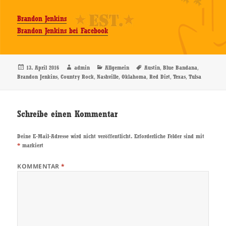
Brandon Jenkins
Brandon Jenkins bei Facebook
Veröffentlicht
Autor
Kategorien
Schlagwörter
,
,
13. April 2016
admin
Allgemein
Austin
Blue Bandana
am
,
,
,
,
,
,
Brandon Jenkins
Country Rock
Nashville
Oklahoma
Red Dirt
Texas
Tulsa
Schreibe einen Kommentar
Deine E-Mail-Adresse wird nicht veröffentlicht.
Erforderliche Felder sind mit
*
markiert
KOMMENTAR
*