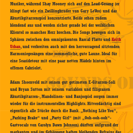
Musiker, während Shay Mooney sich auf den Lead-Gesang (er
klingt fast wie ein Zwillingbruder von Gary LeVox) und das
Akustikgitarrenspiel konzentrierte. Beide sehen zudem
blendend aus und werden sicher gerade bei der weiblichen
Klientel so manches Herz brechen. Die Songs bewegen sich in
Sphären zwischen den omnipräsenten
Rascal Flatts
und
Keith
Urban
, und verbreiten auch mit den hervorragend sitztenden
Harmoniegesängen eine sommerliche, gute Laune. Ideal für
eine Seasidetour mit eine paar netten Mädels hinten im
offenen Cabriolet.
Adam Shoenveld mit seinen gut getimeten E-Gitarren-Soli
und Bryan Sutton mit seinem variablen und filigranen
Akustikgitarren-, Mandolinen- und Banjospiel sorgen immer
wieder für die instrumentellen Highlights. Hitverdächtig sind
eigentlich alle Stücke durch die Bank. „Nothing Like You“,
„Parking Brake“ und „Party Girl“ (mit „Ooh-ooh-ooh“-
Gastvocals von Carolyn Dawn Johnson) dürften aufgrund der
markanten und im Gehörgang haften bleibenden Refrains das