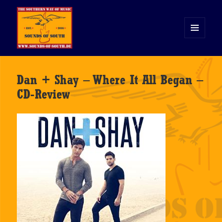
MENÜ
UND
WIDGETS
Sounds of South
Dan + Shay – Where It All Began –
CD-Review