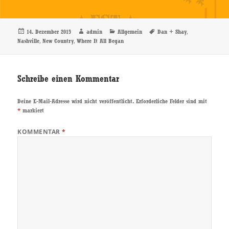
Veröffentlicht
Autor
Kategorien
Schlagwörter
,
14. Dezember 2015
admin
Allgemein
Dan + Shay
am
,
,
Nashville
New Country
Where It All Began
Schreibe einen Kommentar
Deine E-Mail-Adresse wird nicht veröffentlicht.
Erforderliche Felder sind mit
*
markiert
KOMMENTAR
*