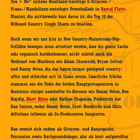
You + Me“ (schöne Heartland-trächtige E-Gitarren-/
Piano-/Mandolinen-unterlegte Powerballade in
Rascal Flatts
-
Manier), die mittlerweile kurz davor ist, die Top 10 der
Bilboard Country Single Charts zu knacken.
Auch wenn wir uns hier in New Country-Mainstream-Pop-
Gefilden bewegen muss attestiert werden, dass die ganze Sache
sehr organisch herüberkommt, nicht zuletzt auch ein
Verdienst von Musikern wie Adam Shoenveld, Bryan Sutton
und Danny Orton, die das Ganze immer genügend country-
affin und stilsicher mit in Szene setzen. Sämtliche Stücke
stammen aus der Feder der beiden Hauptprotagonisten in
Asssistenz einiger namhafter Co-Autoren wie Danny Orton, Ben
Hayslip,
Rhett Akins
oder Nathan Chapman. Produziert hat
Dan Smyers, wobei Danny Orton, Scott Hendricks und Chris
deStefano teilweise als Co-Produzenten fungierten.
Dan erweist sich zudem als Gitarren- und Banjospieler,
Percussion sowie Backgroundsänger. also als breit aufgestellter