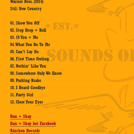
Warner Bros. (2014)
Stil: New Country
01. Show You Off
02. Stop Drop + Roll
03. 19 You + Me
04. What You Do To Me
05. Can’t Say No
06. First Time Feeling
07. Nothin‘ Like You
08. Somewhere Only We Know
09. Parking Brake
10. I Heard Goodbye
11. Party Girl
12. Close Your Eyes
Dan + Shay
Dan + Shay bei Facebook
Bärchen Records