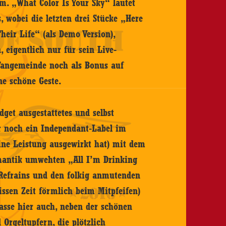
. „What Color Is Your Sky“ lautet
, wobei die letzten drei Stücke „Here
eir Life“ (als Demo Version),
 eigentlich nur für sein Live-
Fangemeinde noch als Bonus auf
ne schöne Geste.
dget ausgestattetes und selbst
ur noch ein Independant-Label im
eine Leistung ausgewirkt hat) mit dem
omantik umwehten „All I’m Drinking
Refrains und den folkig anmutenden
issen Zeit förmlich beim Mitpfeifen)
sse hier auch, neben der schönen
 Orgeltupfern, die plötzlich