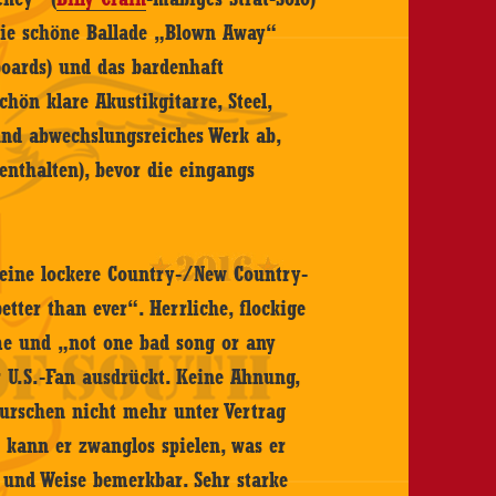
ie schöne Ballade „Blown Away“
boards) und das bardenhaft
hön klare Akustikgitarre, Steel,
und abwechslungsreiches Werk ab,
enthalten), bevor die eingangs
seine lockere Country-/New Country-
tter than ever“. Herrliche, flockige
me und „not one bad song or any
er U.S.-Fan ausdrückt. Keine Ahnung,
urschen nicht mehr unter Vertrag
o kann er zwanglos spielen, was er
t und Weise bemerkbar. Sehr starke