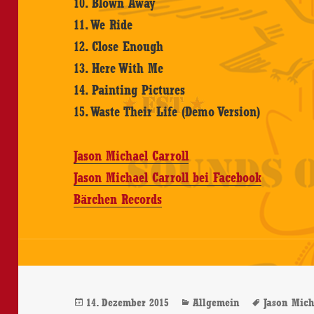
10. Blown Away
11. We Ride
12. Close Enough
13. Here With Me
14. Painting Pictures
15. Waste Their Life (Demo Version)
Jason Michael Carroll
Jason Michael Carroll bei Facebook
Bärchen Records
Veröffentlicht
Kategorien
Schlagwö
14. Dezember 2015
Allgemein
Jason Mich