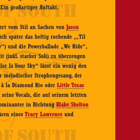
 Ein großartiger Auftakt.
nert vom Stil an Sachen von
Jason
ch später das heftig rockende „‚Til
y“) und die Powerballade „We Ride“,
t (inkl. starker Soli) zu überzeugen
lor Is Your Sky“ lässt ein wenig den
r melodischer Strophengesang, der
 à la Diamond Rio oder
Little Texas
seine Vocals, die auf seinem letzten
dominanter in Richtung
Blake Shelton
ären eines
Tracy Lawrence
und