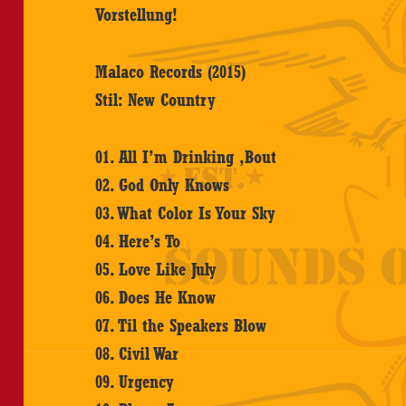
Vorstellung!
Malaco Records (2015)
Stil: New Country
01. All I’m Drinking ‚Bout
02. God Only Knows
03. What Color Is Your Sky
04. Here’s To
05. Love Like July
06. Does He Know
07. Til the Speakers Blow
08. Civil War
09. Urgency