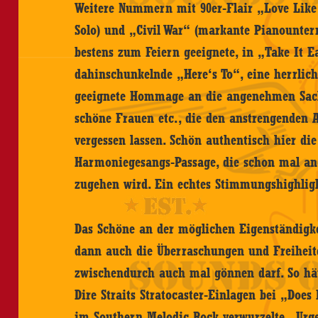
Weitere Nummern mit 90er-Flair „Love Like 
Solo) und „Civil War“ (markante Pianounter
bestens zum Feiern geeignete, in „Take It 
dahinschunkelnde „Here‘s To“, eine herrlic
geeignete Hommage an die angenehmen Sache
schöne Frauen etc., die den anstrengenden A
vergessen lassen. Schön authentisch hier die
Harmoniegesangs-Passage, die schon mal and
zugehen wird. Ein echtes Stimmungshighlig
Das Schöne an der möglichen Eigenständigk
dann auch die Überraschungen und Freiheite
zwischendurch auch mal gönnen darf. So hätt
Dire Straits Stratocaster-Einlagen bei „Doe
im Southern Melodic Rock verwurzelte „Urg