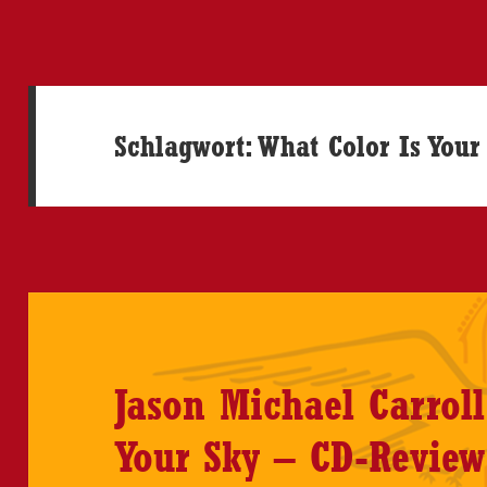
Schlagwort:
What Color Is Your
Jason Michael Carroll
Your Sky – CD-Review