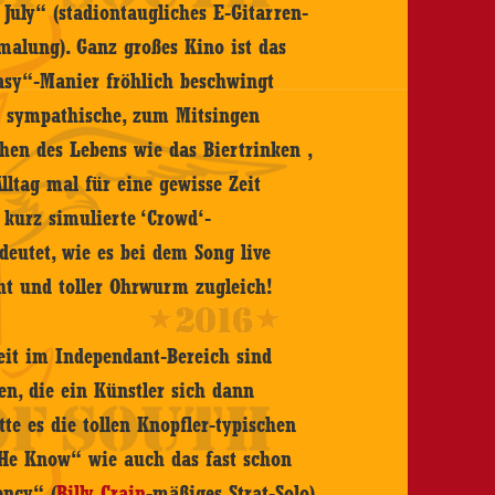
July“ (stadiontaugliches E-Gitarren-
malung). Ganz großes Kino ist das
Easy“-Manier fröhlich beschwingt
h sympathische, zum Mitsingen
n des Lebens wie das Biertrinken ,
lltag mal für eine gewisse Zeit
 kurz simulierte ‘Crowd‘-
eutet, wie es bei dem Song live
ht und toller Ohrwurm zugleich!
eit im Independant-Bereich sind
n, die ein Künstler sich dann
e es die tollen Knopfler-typischen
s He Know“ wie auch das fast schon
ency“ (
Billy Crain
-mäßiges Strat-Solo)