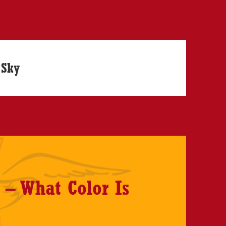
 Sky
 – What Color Is