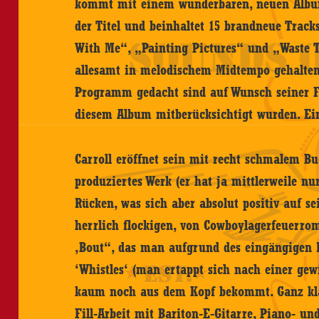
kommt mit einem wunderbaren, neuen Album
der Titel und beinhaltet 15 brandneue Tracks
With Me“, „Painting Pictures“ und „Waste Th
allesamt in melodischem Midtempo gehalten,
Programm gedacht sind auf Wunsch seiner 
diesem Album mitberücksichtigt wurden. Ei
Carroll eröffnet sein mit recht schmalem Bu
produziertes Werk (er hat ja mittlerweile n
Rücken, was sich aber absolut positiv auf s
herrlich flockigen, von Cowboylagerfeuerr
‚Bout“, das man aufgrund des eingängigen 
‘Whistles‘ (man ertappt sich nach einer gew
kaum noch aus dem Kopf bekommt. Ganz kla
Fill-Arbeit mit Bariton-E-Gitarre, Piano- und