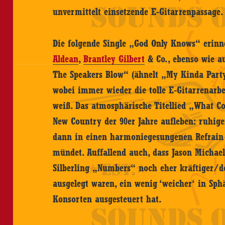
unvermittelt einsetzende E-Gitarrenpassage.
Die folgende Single „God Only Knows“ erin
Aldean
,
Brantley Gilbert
& Co., ebenso wie au
The Speakers Blow“ (ähnelt „My Kinda Part
wobei immer wieder die tolle E-Gitarrenarbei
weiß. Das atmosphärische Titellied „What Co
New Country der 90er Jahre aufleben: ruhige
dann in einen harmoniegesungenen Refrain
mündet. Auffallend auch, dass Jason Michael 
Silberling „Numbers“ noch eher kräftiger/
ausgelegt waren, ein wenig ‘weicher‘ in Sph
Konsorten ausgesteuert hat.