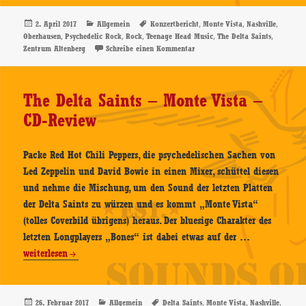
Saints
–
Veröffentlicht
Kategorien
Schlagwörter
,
,
,
2. April 2017
Allgemein
Konzertbericht
Monte Vista
Nashville
am
,
,
,
,
,
Oberhausen
Psychedelic Rock
Rock
Teenage Head Music
The Delta Saints
31.03.2017,
zu The Delta Saints – 31.03.2017
Zentrum Altenberg
Schreibe einen Kommentar
Zentrum
Altenberg,
Oberhausen
The Delta Saints – Monte Vista –
–
CD-Review
Konzertbericht
Packe Red Hot Chili Peppers, die psychedelischen Sachen von
Led Zeppelin und David Bowie in einen Mixer, schüttel diesen
und nehme die Mischung, um den Sound der letzten Platten
der Delta Saints zu würzen und es kommt „Monte Vista“
(tolles Coverbild übrigens) heraus. Der bluesige Charakter des
The
letzten Longplayers „Bones“ ist dabei etwas auf der …
Delta
weiterlesen
Saints
–
Monte
Veröffentlicht
Kategorien
Schlagwörter
,
,
,
26. Februar 2017
Allgemein
Delta Saints
Monte Vista
Nashville