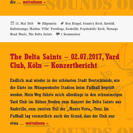
The
die …
weiterlesen
Delta
Saints
–
Veröffentlicht
Kategorien
Schlagwörter
,
,
,
15. Mai 2018
Allgemein
Ben Ringel
Country Rock
Krefeld
am
,
,
,
,
Kulturrampe
Markus 'Pille' Peerlings
Nashville
Psychedelic Rock
Teenage
13.05.2018,
,
zu The Delta Saints – 13.05.2018, Ku
Head Music
The Delta Saints
1 Kommentar
Kulturrampe,
Krefeld
–
The Delta Saints – 02.07.2017, Yard
Konzertbericht
Club, Köln – Konzertbericht
Endlich mal wieder in der schönsten Stadt Deutschlands, wie
die Gäste im Müngersdorfer Stadion beim Fußball begrüßt
werden. Mein Weg führte mich allerdings in den schummrigen
Yard Club im Kölner Norden zum Konzert der Delta Saints aus
Nashville, zum zweiten Teil der „Monte Vista„-Tour. Im
Fußball lag vermutlich auch der Grund, dass der Club nur
The
etwa …
weiterlesen
Delta