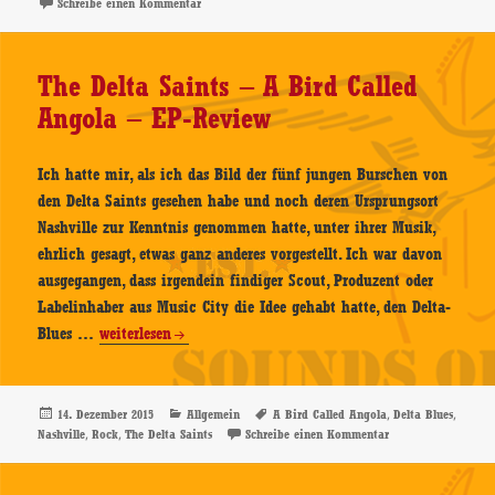
zu The Delta Saints – 12.07.2016, Kulturrampe, Krefeld
Schreibe einen Kommentar
Kulturrampe,
Krefeld
–
The Delta Saints – A Bird Called
Konzertbericht
Angola – EP-Review
Ich hatte mir, als ich das Bild der fünf jungen Burschen von
den Delta Saints gesehen habe und noch deren Ursprungsort
Nashville zur Kenntnis genommen hatte, unter ihrer Musik,
ehrlich gesagt, etwas ganz anderes vorgestellt. Ich war davon
ausgegangen, dass irgendein findiger Scout, Produzent oder
Labelinhaber aus Music City die Idee gehabt hatte, den Delta-
The
Blues …
weiterlesen
Delta
Saints
–
Veröffentlicht
Kategorien
Schlagwörter
,
,
14. Dezember 2015
Allgemein
A Bird Called Angola
Delta Blues
am
,
,
zu The Delta Saints
Nashville
Rock
The Delta Saints
Schreibe einen Kommentar
A
Bird
Called