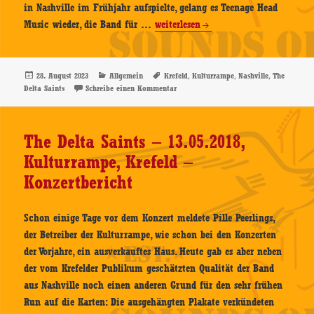
in Nashville im Frühjahr aufspielte, gelang es Teenage Head
The
Music wieder, die Band für …
weiterlesen
Delta
Saints
–
Veröffentlicht
Kategorien
Schlagwörter
,
,
,
28. August 2023
Allgemein
Krefeld
Kulturrampe
Nashville
The
am
zu The Delta Saints – 24.08.2023 – Kult
Delta Saints
Schreibe einen Kommentar
24.08.2023
–
Kulturrampe,
The Delta Saints – 13.05.2018,
Krefeld
Kulturrampe, Krefeld –
–
Konzertbericht
Konzertbericht
Schon einige Tage vor dem Konzert meldete Pille Peerlings,
der Betreiber der Kulturrampe, wie schon bei den Konzerten
der Vorjahre, ein ausverkauftes Haus. Heute gab es aber neben
der vom Krefelder Publikum geschätzten Qualität der Band
aus Nashville noch einen anderen Grund für den sehr frühen
Run auf die Karten: Die ausgehängten Plakate verkündeten