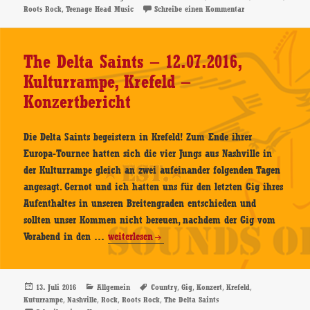
am
,
zu The Delta Saint
Roots Rock
Teenage Head Music
Schreibe einen Kommentar
Vista
–
CD-
The Delta Saints – 12.07.2016,
Review
Kulturrampe, Krefeld –
Konzertbericht
Die Delta Saints begeistern in Krefeld! Zum Ende ihrer
Europa-Tournee hatten sich die vier Jungs aus Nashville in
der Kulturrampe gleich an zwei aufeinander folgenden Tagen
angesagt. Gernot und ich hatten uns für den letzten Gig ihres
Aufenthaltes in unseren Breitengraden entschieden und
sollten unser Kommen nicht bereuen, nachdem der Gig vom
The
Vorabend in den …
weiterlesen
Delta
Saints
–
Veröffentlicht
Kategorien
Schlagwörter
,
,
,
,
13. Juli 2016
Allgemein
Country
Gig
Konzert
Krefeld
am
,
,
,
,
Kuturrampe
Nashville
Rock
Roots Rock
The Delta Saints
12.07.2016,