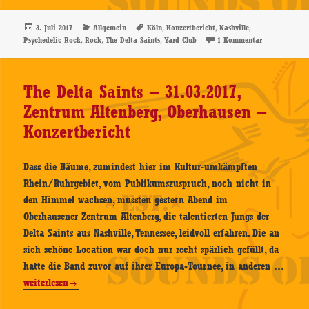
Saints
–
Veröffentlicht
Kategorien
Schlagwörter
,
,
,
3. Juli 2017
Allgemein
Köln
Konzertbericht
Nashville
am
,
,
,
zu The Delta S
Psychedelic Rock
Rock
The Delta Saints
Yard Club
1 Kommentar
02.07.2017,
Yard
Club,
The Delta Saints – 31.03.2017,
Köln
Zentrum Altenberg, Oberhausen –
–
Konzertbericht
Konzertbericht
Dass die Bäume, zumindest hier im Kultur-umkämpften
Rhein/Ruhrgebiet, vom Publikumszuspruch, noch nicht in
den Himmel wachsen, mussten gestern Abend im
Oberhausener Zentrum Altenberg, die talentierten Jungs der
Delta Saints aus Nashville, Tennessee, leidvoll erfahren. Die an
sich schöne Location war doch nur recht spärlich gefüllt, da
hatte die Band zuvor auf ihrer Europa-Tournee, in anderen …
The
weiterlesen
Delta