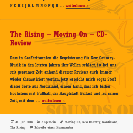
Interpretenskala
F G H I J K L M N O P Q R …
weiterlesen
The Rising – Moving On – CD-
Review
Dass in Großbritannien die Begeisterung für New Country-
Musik in den letzten Jahren ihre Wellen schlägt, ist bei uns
seit geraumer Zeit anhand diverser Reviews auch immer
wieder thematisiert worden. Jetzt erreicht mich sogar Stoff
dieser Sorte aus Nordirland, einem Land, dass ich bisher
höchstens mit Fußball, der Hauptstadt Belfast und, zu seiner
The
Zeit, mit dem …
weiterlesen
Rising
–
Moving
Veröffentlicht
Kategorien
Schlagwörter
,
,
,
31. Juli 2018
Allgemein
Moving On
New Country
Nordirland
am
zu The Rising – Moving On – CD-Review
The Rising
Schreibe einen Kommentar
On