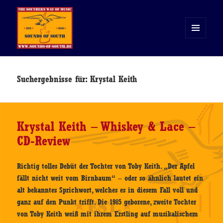
MENÜ
UND
WIDGETS
Sounds of South
Suchergebnisse für: Krystal Keith
Krystal Keith – Whiskey & Lace –
CD-Review
Richtig tolles Debüt der Tochter von Toby Keith. „Der Apfel
fällt nicht weit vom Birnbaum“ – oder so ähnlich lautet ein
alt bekanntes Sprichwort, welches es in diesem Fall voll und
ganz auf den Punkt trifft. Die 1985 geborene, zweite Tochter
von Toby Keith weiß mit ihrem Erstling auf musikalischem