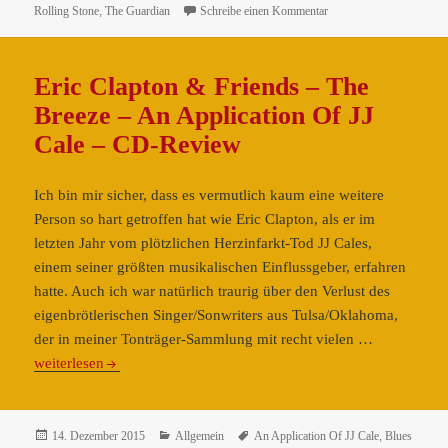
zu Cale Tyson – Careles
Rolling Stone
,
The Guardian
Schreibe einen Kommentar
–
CD-
Review
Eric Clapton & Friends – The
Breeze – An Application Of JJ
Cale – CD-Review
Ich bin mir sicher, dass es vermutlich kaum eine weitere
Person so hart getroffen hat wie Eric Clapton, als er im
letzten Jahr vom plötzlichen Herzinfarkt-Tod JJ Cales,
einem seiner größten musikalischen Einflussgeber, erfahren
hatte. Auch ich war natürlich traurig über den Verlust des
eigenbrötlerischen Singer/Sonwriters aus Tulsa/Oklahoma,
Eric
der in meiner Tonträger-Sammlung mit recht vielen …
Clapton
weiterlesen
&
Friends
–
Veröffentlicht
Kategorien
Schlagwörter
14. Dezember 2015
Allgemein
An Application Of JJ Cale
,
Blues