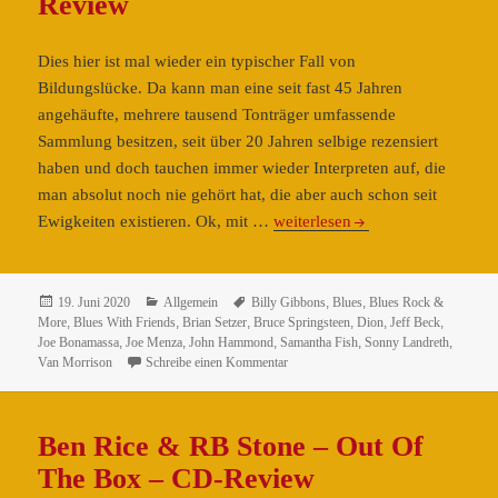
Review
Lynyrd
Skynyrd
Dies hier ist mal wieder ein typischer Fall von
Plane
Bildungslücke. Da kann man eine seit fast 45 Jahren
Crash
angehäufte, mehrere tausend Tonträger umfassende
–
Sammlung besitzen, seit über 20 Jahren selbige rezensiert
Blue
haben und doch tauchen immer wieder Interpreten auf, die
Ray-/DVD-/CD-
man absolut noch nie gehört hat, die aber auch schon seit
Review
Dion
Ewigkeiten existieren. Ok, mit …
weiterlesen
–
Blues
With
Veröffentlicht
Kategorien
Schlagwörter
19. Juni 2020
Allgemein
Billy Gibbons
,
Blues
,
Blues Rock &
am
More
,
Blues With Friends
,
Brian Setzer
,
Bruce Springsteen
,
Dion
,
Jeff Beck
,
Friends
Joe Bonamassa
,
Joe Menza
,
John Hammond
,
Samantha Fish
,
Sonny Landreth
,
–
zu Dion – Blues With Friends – CD-R
Van Morrison
Schreibe einen Kommentar
CD-
Review
Ben Rice & RB Stone – Out Of
The Box – CD-Review