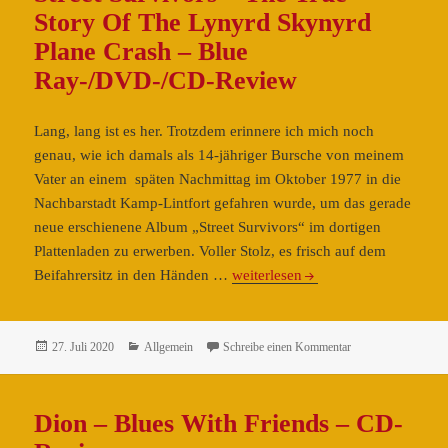
Story Of The Lynyrd Skynyrd
Plane Crash – Blue
Ray-/DVD-/CD-Review
Lang, lang ist es her. Trotzdem erinnere ich mich noch
genau, wie ich damals als 14-jähriger Bursche von meinem
Vater an einem späten Nachmittag im Oktober 1977 in die
Nachbarstadt Kamp-Lintfort gefahren wurde, um das gerade
neue erschienene Album „Street Survivors“ im dortigen
Plattenladen zu erwerben. Voller Stolz, es frisch auf dem
Street
Beifahrersitz in den Händen …
weiterlesen
Survivors
–
The
Veröffentlicht
Kategorien
zu Street Survivor
27. Juli 2020
Allgemein
Schreibe einen Kommentar
am
True
Story
Dion – Blues With Friends – CD-
Of
The