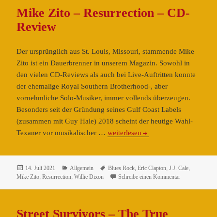
Broth
Mike Zito – Resurrection – CD-
–
Review
CD-
Revie
Der ursprünglich aus St. Louis, Missouri, stammende Mike
Zito ist ein Dauerbrenner in unserem Magazin. Sowohl in
den vielen CD-Reviews als auch bei Live-Auftritten konnte
der ehemalige Royal Southern Brotherhood-, aber
vornehmliche Solo-Musiker, immer vollends überzeugen.
Besonders seit der Gründung seines Gulf Coast Labels
(zusammen mit Guy Hale) 2018 scheint der heutige Wahl-
Mike
Texaner vor musikalischer …
weiterlesen
Zito
–
Resurrection
Veröffentlicht
Kategorien
Schlagwörter
14. Juli 2021
Allgemein
Blues Rock
,
Eric Clapton
,
J.J. Cale
,
am
zu Mike Zito –
Mike Zito
,
Resurrection
,
Willie Dixon
Schreibe einen Kommentar
–
CD-
Review
Street Survivors – The True