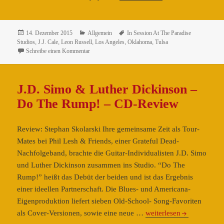
Cale
–
In
Veröffentlicht
Kategorien
Schlagwörter
14. Dezember 2015
Allgemein
In Session At The Paradise
am
Studios
,
J.J. Cale
,
Leon Russell
,
Los Angeles
,
Oklahoma
,
Tulsa
Session
zu J.J. Cale – In Session At The Paradise Studios, Lo
Schreibe einen Kommentar
At
The
Paradise
J.D. Simo & Luther Dickinson –
Studios,
Do The Rump! – CD-Review
Los
Angeles
–
Review: Stephan Skolarski Ihre gemeinsame Zeit als Tour-
DVD-
Mates bei Phil Lesh & Friends, einer Grateful Dead-
Review
Nachfolgeband, brachte die Guitar-Individualisten J.D. Simo
und Luther Dickinson zusammen ins Studio. “Do The
Rump!” heißt das Debüt der beiden und ist das Ergebnis
einer ideellen Partnerschaft. Die Blues- und Americana-
Eigenproduktion liefert sieben Old-School- Song-Favoriten
J.D.
als Cover-Versionen, sowie eine neue …
weiterlesen