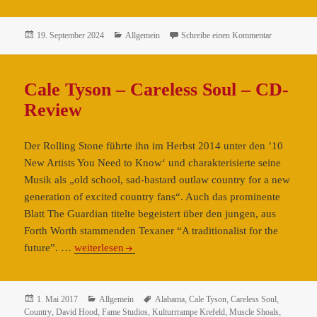
Simo
&
Luther
Veröffentlicht
Kategorien
zu J.D. Sim
19. September 2024
Allgemein
Schreibe einen Kommentar
am
Dickinson
–
Cale Tyson – Careless Soul – CD-
Do
The
Review
Rump!
–
Der Rolling Stone führte ihn im Herbst 2014 unter den ’10
CD-
New Artists You Need to Know‘ und charakterisierte seine
Review
Musik als „old school, sad-bastard outlaw country for a new
generation of excited country fans“. Auch das prominente
Blatt The Guardian titelte begeistert über den jungen, aus
Forth Worth stammenden Texaner “A traditionalist for the
Cale
future”. …
weiterlesen
Tyson
–
Careless
Veröffentlicht
Kategorien
Schlagwörter
1. Mai 2017
Allgemein
Alabama
,
Cale Tyson
,
Careless Soul
,
am
Country
,
David Hood
,
Fame Studios
,
Kulturrrampe Krefeld
,
Muscle Shoals
,
Soul