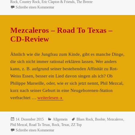
am
Rock
,
Country Rock
,
Eric Clapton & Friends
,
The Breeze
The
zu Eric Clapton & Friends – The Breeze – An Applicati
Schreibe einen Kommentar
Breeze
–
An
Mezcaleros – Road To Texas –
Application
CD-Review
Of
JJ
Cale
Ähnlich wie die Jungfrau zum Kinde, gibt es manche Dinge,
–
die sich nicht immer rational erklären lassen. Wer anders
CD-
kann, z. B. aufgrund seiner bestehenden Affinität zu Rot-
Review
Weiss Essen, besser ein Lied davon singen als ich? Ob
Philippe Marseille, oder, wie er sich jetzt nennt, Phil Mezcal,
kurz nach seiner Geburt in eine Neugeborenen-Station
Mezcaleros
verfrachtet …
weiterlesen
–
Road
To
Veröffentlicht
Kategorien
Schlagwörter
14. Dezember 2015
Allgemein
Blues Rock
,
Boobie
,
Mezcaleros
,
am
Phil Mezcal
,
Road To Texas
,
Rock
,
Texas
,
ZZ Top
Texas
zu Mezcaleros – Road To Texas – CD-Review
Schreibe einen Kommentar
–