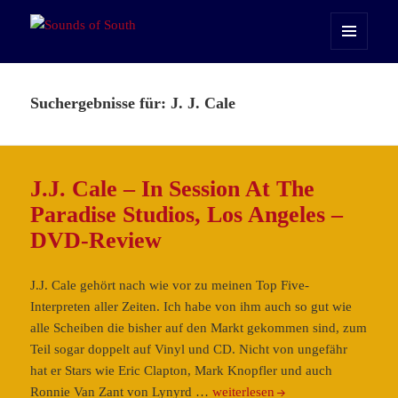
Sounds of South
MENÜ
UND
WIDGETS
Suchergebnisse für: J. J. Cale
J.J. Cale – In Session At The
Paradise Studios, Los Angeles –
DVD-Review
J.J. Cale gehört nach wie vor zu meinen Top Five-
Interpreten aller Zeiten. Ich habe von ihm auch so gut wie
alle Scheiben die bisher auf den Markt gekommen sind, zum
Teil sogar doppelt auf Vinyl und CD. Nicht von ungefähr
hat er Stars wie Eric Clapton, Mark Knopfler und auch
J.J.
Ronnie Van Zant von Lynyrd …
weiterlesen