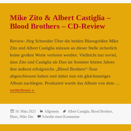
CD-
Review
Mike Zito & Albert Castiglia –
Blood Brothers – CD-Review
Review: Jörg Schneider Über die beiden Bluesgrößen Mike
Zito und Albert Castiglia müssen an dieser Stelle sicherlich
keine großen Worte verloren werden. Vielleicht nur soviel,
dass Zito und Castiglia als Duo im Sommer letzten Jahres
ihre äußerst erfolgreiche „Blood Brothers“-Tour
abgeschlossen haben und daher nun ein gleichnamiges
Mike
Album nachlegen. Produziert wurde das Album von dem …
Zito
weiterlesen
&
Albert
Castig
Veröffentlicht
Kategorien
Schlagwörter
10. März 2023
Allgemein
Albert Castiglia
,
Blood Brothers
,
am
zu Mike Zito & Albert Castiglia – 
Blues
,
Mike Zito
Schreibe einen Kommentar
–
Blood