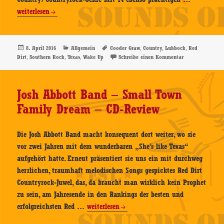
Graw
weiterlesen
–
Wake
Up
Veröffentlicht
Kategorien
Schlagwörter
,
,
,
8. April 2016
Allgemein
Cooder Graw
Country
Lubbock
Red
am
,
,
,
zu Cooder Graw 
Dirt
Southern Rock
Texas
Wake Up
Schreibe einen Kommentar
–
CD-
Review
Josh Abbott Band – Small Town
Family Dream – CD-Review
Die Josh Abbott Band macht konsequent dort weiter, wo sie
vor zwei Jahren mit dem wunderbaren „She’s like Texas“
aufgehört hatte. Erneut präsentiert sie uns ein mit durchweg
herrlichen, traumhaft melodischen Songs gespicktes Red Dirt
Countryrock-Juwel, das, da braucht man wirklich kein Prophet
zu sein, am Jahresende in den Rankings der besten und
Josh
erfolgreichsten Red …
weiterlesen
Abbott