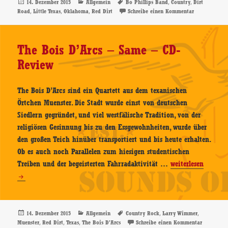
–
Veröffentlicht
Kategorien
Schlagwörter
,
,
14. Dezember 2015
Allgemein
Bo Phillips Band
Country
Dirt
am
,
,
,
zu Bo Philli
Road
Little Texas
Oklahoma
Red Dirt
Schreibe einen Kommentar
Dirt
Road
–
The Bois D’Arcs – Same – CD-
CD-
Review
Review
The Bois D’Arcs sind ein Quartett aus dem texanischen
Örtchen Muenster. Die Stadt wurde einst von deutschen
Siedlern gegründet, und viel westfälische Tradition, von der
religiösen Gesinnung bis zu den Essgewohnheiten, wurde über
den großen Teich hinüber transportiert und bis heute erhalten.
Ob es auch noch Parallelen zum hiesigen studentischen
The
Treiben und der begeisterten Fahrradaktivität …
weiterlesen
Bois
D’Arcs
–
Same
Veröffentlicht
Kategorien
Schlagwörter
,
,
14. Dezember 2015
Allgemein
Country Rock
Larry Wimmer
am
,
,
,
zu The Bo
Muenster
Red Dirt
Texas
The Bois D'Arcs
Schreibe einen Kommentar
–