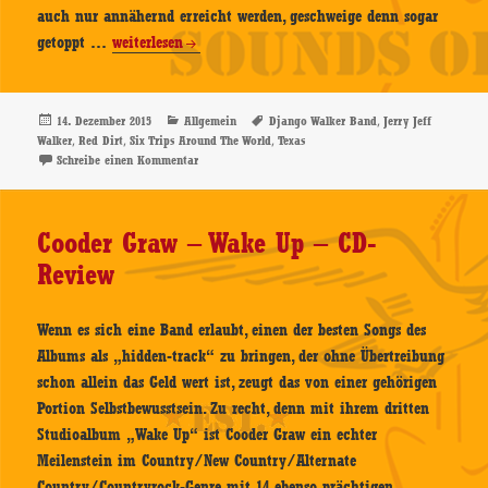
auch nur annähernd erreicht werden, geschweige denn sogar
The
getoppt …
weiterlesen
Django
Walker
Band
Veröffentlicht
Kategorien
Schlagwörter
,
14. Dezember 2015
Allgemein
Django Walker Band
Jerry Jeff
am
,
,
,
Walker
Red Dirt
Six Trips Around The World
Texas
–
zu The Django Walker Band – Six Trips Around The Wo
Schreibe einen Kommentar
Six
Trips
Around
Cooder Graw – Wake Up – CD-
The
Review
World
–
CD-
Wenn es sich eine Band erlaubt, einen der besten Songs des
Review
Albums als „hidden-track“ zu bringen, der ohne Übertreibung
schon allein das Geld wert ist, zeugt das von einer gehörigen
Portion Selbstbewusstsein. Zu recht, denn mit ihrem dritten
Studioalbum „Wake Up“ ist Cooder Graw ein echter
Meilenstein im Country/New Country/Alternate
Cooder
Country/Countryrock-Genre mit 14 ebenso prächtigen …