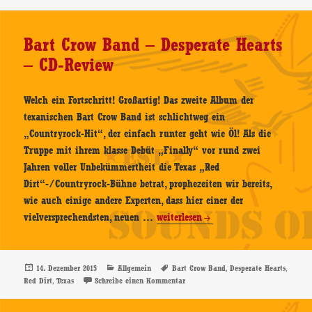
CD-
Review
Bart Crow Band – Desperate Hearts
– CD-Review
Welch ein Fortschritt! Großartig! Das zweite Album der
texanischen Bart Crow Band ist schlichtweg ein
„Countryrock-Hit“, der einfach runter geht wie Öl! Als die
Truppe mit ihrem klasse Debüt „Finally“ vor rund zwei
Jahren voller Unbekümmertheit die Texas „Red
Dirt“-/Countryrock-Bühne betrat, prophezeiten wir bereits,
wie auch einige andere Experten, dass hier einer der
Bart
vielversprechendsten, neuen …
weiterlesen
Crow
Band
–
Veröffentlicht
Kategorien
Schlagwörter
,
,
14. Dezember 2015
Allgemein
Bart Crow Band
Desperate Hearts
am
,
zu Bart Crow Band – Desperate Heart
Red Dirt
Texas
Schreibe einen Kommentar
Desperate
Hearts