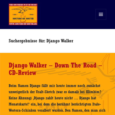
MENÜ
UND
WIDGETS
Sounds of South
Suchergebnisse für: Django Walker
Django Walker – Down The Road –
CD-Review
Beim Namen Django fällt mir heute immer noch zunächst
unweigerlich der Uralt-Sketch (war es damals bei Klimbim?
Keine Ahnung) ‚Django zahlt heute nicht … Django hat
Monatskarte!‘ ein, bei dem die berühmt berüchtigten Italo-
Western-Schinken veralbert wurden. Den Namen, den man sich