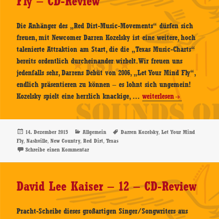
Fly – CD-Review
Die Anhänger des „Red Dirt-Music-Movements“ dürfen sich
freuen, mit Newcomer Darren Kozelsky ist eine weitere, hoch
talenierte Attraktion am Start, die die „Texas Music-Charts“
bereits ordentlich durcheinander wirbelt. Wir freuen uns
jedenfalls sehr, Darrens Debüt von 2006, „Let Your Mind Fly“,
endlich präsentieren zu können – es lohnt sich ungemein!
Darren
Kozelsky spielt eine herrlich knackige, …
weiterlesen
Kozelsky
–
Let
Veröffentlicht
Kategorien
Schlagwörter
,
14. Dezember 2015
Allgemein
Darren Kozelsky
Let Your Mind
am
,
,
,
,
Fly
Nashville
New Country
Red Dirt
Texas
Your
zu Darren Kozelsky – Let Your Mind Fly – CD-Review
Schreibe einen Kommentar
Mind
Fly
–
David Lee Kaiser – 12 – CD-Review
CD-
Review
Pracht-Scheibe dieses großartigen Singer/Songwriters aus