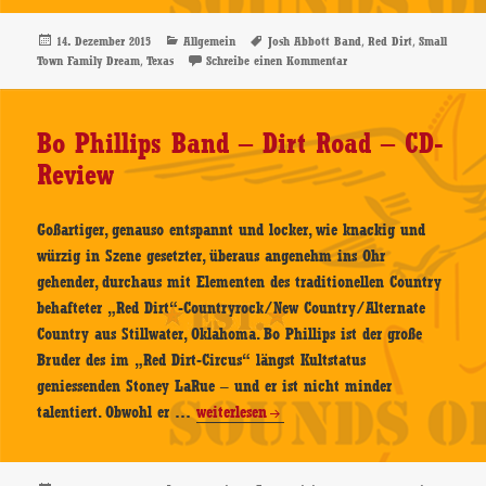
Band
–
Veröffentlicht
Kategorien
Schlagwörter
,
,
14. Dezember 2015
Allgemein
Josh Abbott Band
Red Dirt
Small
am
,
zu Josh Abbott Band – Sm
Town Family Dream
Texas
Schreibe einen Kommentar
Small
Town
Family
Bo Phillips Band – Dirt Road – CD-
Dream
Review
–
CD-
Review
Goßartiger, genauso entspannt und locker, wie knackig und
würzig in Szene gesetzter, überaus angenehm ins Ohr
gehender, durchaus mit Elementen des traditionellen Country
behafteter „Red Dirt“-Countryrock/New Country/Alternate
Country aus Stillwater, Oklahoma. Bo Phillips ist der große
Bruder des im „Red Dirt-Circus“ längst Kultstatus
geniessenden Stoney LaRue – und er ist nicht minder
Bo
talentiert. Obwohl er …
weiterlesen
Phillips
Band