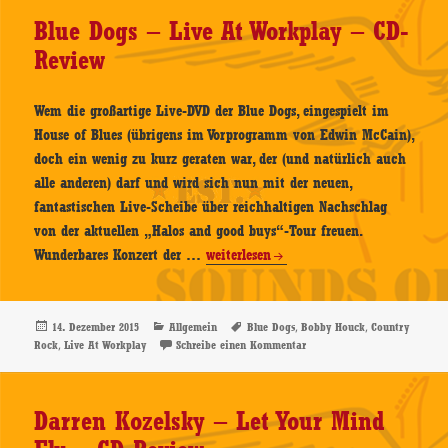
–
Blue Dogs – Live At Workplay – CD-
CD-
Review
Review
Wem die großartige Live-DVD der Blue Dogs, eingespielt im
House of Blues (übrigens im Vorprogramm von Edwin McCain),
doch ein wenig zu kurz geraten war, der (und natürlich auch
alle anderen) darf und wird sich nun mit der neuen,
fantastischen Live-Scheibe über reichhaltigen Nachschlag
von der aktuellen „Halos and good buys“-Tour freuen.
Blue
Wunderbares Konzert der …
weiterlesen
Dogs
–
Live
Veröffentlicht
Kategorien
Schlagwörter
,
,
14. Dezember 2015
Allgemein
Blue Dogs
Bobby Houck
Country
am
,
zu Blue Dogs – Live At Work
Rock
Live At Workplay
Schreibe einen Kommentar
At
Workplay
–
Darren Kozelsky – Let Your Mind
CD-
Review