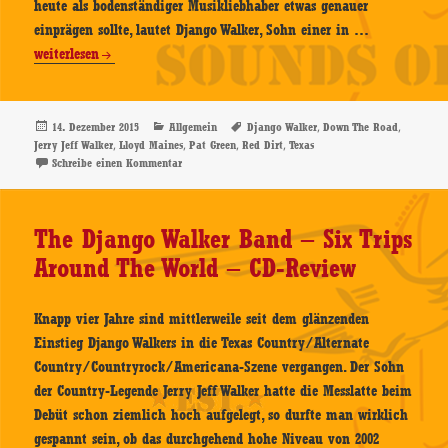
heute als bodenständiger Musikliebhaber etwas genauer
Django
einprägen sollte, lautet Django Walker, Sohn einer in …
Walker
weiterlesen
–
Down
The
Veröffentlicht
Kategorien
Schlagwörter
,
,
14. Dezember 2015
Allgemein
Django Walker
Down The Road
am
,
,
,
,
Jerry Jeff Walker
Lloyd Maines
Pat Green
Red Dirt
Texas
Road
zu Django Walker – Down The Road – CD-Review
Schreibe einen Kommentar
–
CD-
Review
The Django Walker Band – Six Trips
Around The World – CD-Review
Knapp vier Jahre sind mittlerweile seit dem glänzenden
Einstieg Django Walkers in die Texas Country/Alternate
Country/Countryrock/Americana-Szene vergangen. Der Sohn
der Country-Legende Jerry Jeff Walker hatte die Messlatte beim
Debüt schon ziemlich hoch aufgelegt, so durfte man wirklich
gespannt sein, ob das durchgehend hohe Niveau von 2002