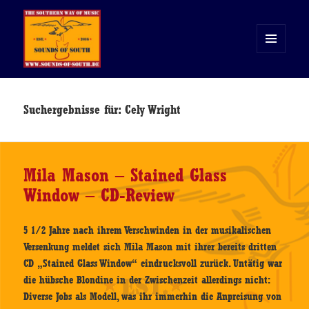
MENÜ
UND
WIDGETS
Sounds of South
Suchergebnisse für: Cely Wright
Mila Mason – Stained Glass
Window – CD-Review
5 1/2 Jahre nach ihrem Verschwinden in der musikalischen
Versenkung meldet sich Mila Mason mit ihrer bereits dritten
CD „Stained Glass Window“ eindrucksvoll zurück. Untätig war
die hübsche Blondine in der Zwischenzeit allerdings nicht:
Diverse Jobs als Modell, was ihr immerhin die Anpreisung von