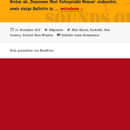
Revlon als ‚Tennessees Most Unforgetable Woman‘ einbrachte,
Mila
sowie einige Auftritte in …
weiterlesen
Mason
–
Stained
Veröffentlicht
Kategorien
Schlagwörter
,
,
14. Dezember 2015
Allgemein
Mila Mason
Nashville
New
am
,
zu Mila Mason – Stai
Country
Stained Glass Window
Schreibe einen Kommentar
Glass
Window
–
Stolz präsentiert von WordPress
CD-
Review