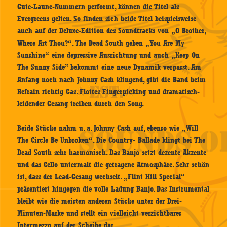
Gute-Laune-Nummern performt, können die Titel als
Evergreens gelten. So finden sich beide Titel beispielsweise
auch auf der Deluxe-Edition des Soundtracks von „O Brother,
Where Art Thou?“. The Dead South geben „You Are My
Sunshine“ eine depressive Ausrichtung und auch „Keep On
The Sunny Side” bekommt eine neue Dynamik verpasst. Am
Anfang noch nach Johnny Cash klingend, gibt die Band beim
Refrain richtig Gas. Flottes Fingerpicking und dramatisch-
leidender Gesang treiben durch den Song.
Beide Stücke nahm u. a. Johnny Cash auf, ebenso wie „Will
The Circle Be Unbroken“. Die Country- Ballade klingt bei The
Dead South sehr harmonisch. Das Banjo setzt dezente Akzente
und das Cello untermalt die getragene Atmosphäre. Sehr schön
ist, dass der Lead-Gesang wechselt. „Flint Hill Special“
präsentiert hingegen die volle Ladung Banjo. Das Instrumental
bleibt wie die meisten anderen Stücke unter der Drei-
Minuten-Marke und stellt ein vielleicht verzichtbares
Intermezzo auf der Scheibe dar.