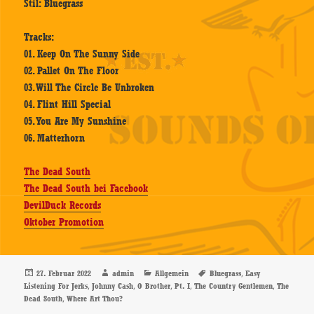
Stil: Bluegrass
Tracks:
01. Keep On The Sunny Side
02. Pallet On The Floor
03. Will The Circle Be Unbroken
04. Flint Hill Special
05. You Are My Sunshine
06. Matterhorn
The Dead South
The Dead South bei Facebook
DevilDuck Records
Oktober Promotion
Veröffentlicht
Autor
Kategorien
Schlagwörter
,
27. Februar 2022
admin
Allgemein
Bluegrass
Easy
am
,
,
,
,
,
Listening For Jerks
Johnny Cash
O Brother
Pt. I
The Country Gentlemen
The
,
Dead South
Where Art Thou?