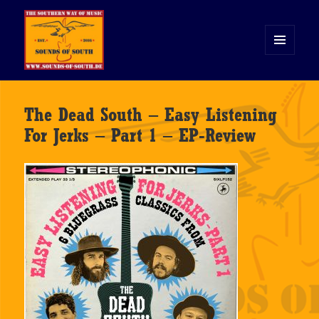
MENÜ
UND
WIDGETS
Sounds of South
The Dead South – Easy Listening
For Jerks – Part 1 – EP-Review