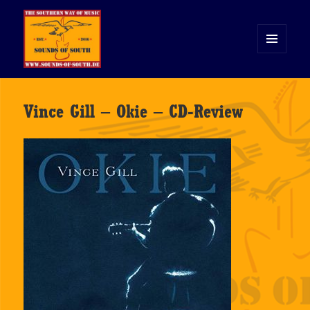
MENÜ
UND
WIDGETS
Sounds of South
Vince Gill – Okie – CD-Review