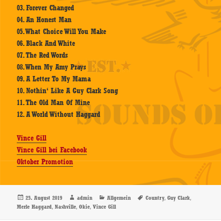
03. Forever Changed
04. An Honest Man
05. What Choice Will You Make
06. Black And White
07. The Red Words
08. When My Amy Prays
09. A Letter To My Mama
10. Nothin‘ Like A Guy Clark Song
11. The Old Man Of Mine
12. A World Without Haggard
Vince Gill
Vince Gill bei Facebook
Oktober Promotion
Veröffentlicht
Autor
Kategorien
Schlagwörter
,
,
25. August 2019
admin
Allgemein
Country
Guy Clark
am
,
,
,
Merle Haggard
Nashville
Okie
Vince Gill