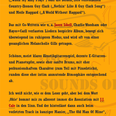
(„When My Amy Prays“) oder die beiden, 2016 verstorbenen
Country-Ikonen Guy Clark („Nothin‘ Like A Guy Clark Song“)
und Merle Haggard („A World Without Haggard“).
Das mit Co-Writern wie u. a.
Jason Isbell
, Charlie Worsham oder
Hayes+Carll verfassten Liedern bespickte Album, bewegt sich
überwiegend im ruhigeren Modus, und wird oft von einer
gesanglichen Melancholie Gills getragen.
Schönes, meist klares Akustikgitarrenspiel, dezente E-Gitarren-
und Pianotupfer, sowie eher sanfte Drums, mit eher
perkussionshaftem Charakter (zum Teil mit Pinselsticks),
runden diese eher intim anmutende Atmosphäre entsprechend
ab.
Ich weiß nicht, wie es dem Leser geht, aber bei dem Wort
‚Okie‘ kommt mir zu allererst immer die Assoziation mit
J.J.
Cale
in den Sinn. Und der hinterlässt dann auch beim
vorletzten Track in kauziger Manier, „The Old Man Of Mine“,